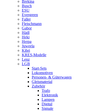
Brekina
Busch
ESU
Evergreen
Faller
Fleischmann
Gabor
Hädl
Heki
Herpa
Juweela
Kibri
KRES-Modelle
Lenz
LGB
Start-Sets
Lokomotiven
Personen- & Güterwagen
Gleismaterial
Zubehör
Trafo
Elektronik
Lampen
Digital
Signale