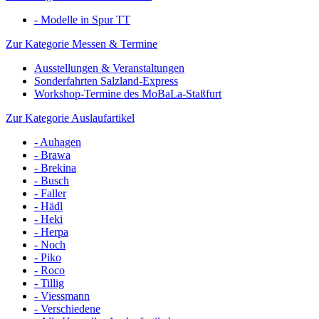
- Modelle in Spur TT
Zur Kategorie Messen & Termine
Ausstellungen & Veranstaltungen
Sonderfahrten Salzland-Express
Workshop-Termine des MoBaLa-Staßfurt
Zur Kategorie Auslaufartikel
- Auhagen
- Brawa
- Brekina
- Busch
- Faller
- Hädl
- Heki
- Herpa
- Noch
- Piko
- Roco
- Tillig
- Viessmann
- Verschiedene