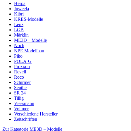
Herpa
Juweela
Kibri
KRES-Modelle
Lenz
LGB
Märklin
ME3D – Modelle
Noch
NPE Modellbau
Piko
POLA-G
Proxxon
Revell
Roco
Schirmer
Seuthe
SR 24
Tillig
Viessmann
Vollmer
Verschiedene Hersteller
Zeitschriften
Zur Kategorie ME3D – Modelle