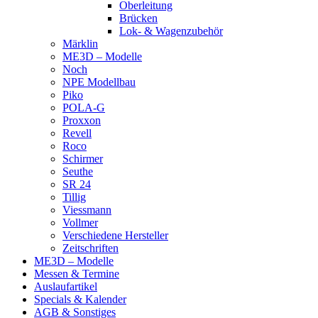
Oberleitung
Brücken
Lok- & Wagenzubehör
Märklin
ME3D – Modelle
Noch
NPE Modellbau
Piko
POLA-G
Proxxon
Revell
Roco
Schirmer
Seuthe
SR 24
Tillig
Viessmann
Vollmer
Verschiedene Hersteller
Zeitschriften
ME3D – Modelle
Messen & Termine
Auslaufartikel
Specials & Kalender
AGB & Sonstiges