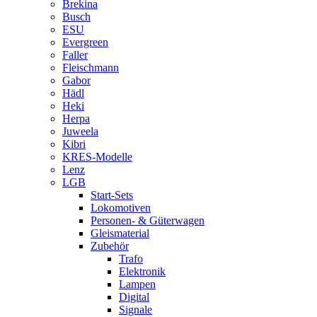
Brekina
Busch
ESU
Evergreen
Faller
Fleischmann
Gabor
Hädl
Heki
Herpa
Juweela
Kibri
KRES-Modelle
Lenz
LGB
Start-Sets
Lokomotiven
Personen- & Güterwagen
Gleismaterial
Zubehör
Trafo
Elektronik
Lampen
Digital
Signale