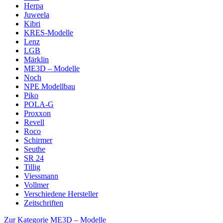
Herpa
Juweela
Kibri
KRES-Modelle
Lenz
LGB
Märklin
ME3D – Modelle
Noch
NPE Modellbau
Piko
POLA-G
Proxxon
Revell
Roco
Schirmer
Seuthe
SR 24
Tillig
Viessmann
Vollmer
Verschiedene Hersteller
Zeitschriften
Zur Kategorie ME3D – Modelle