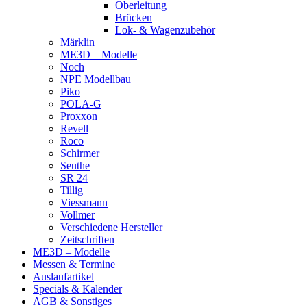
Oberleitung
Brücken
Lok- & Wagenzubehör
Märklin
ME3D – Modelle
Noch
NPE Modellbau
Piko
POLA-G
Proxxon
Revell
Roco
Schirmer
Seuthe
SR 24
Tillig
Viessmann
Vollmer
Verschiedene Hersteller
Zeitschriften
ME3D – Modelle
Messen & Termine
Auslaufartikel
Specials & Kalender
AGB & Sonstiges