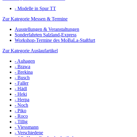
- Modelle in Spur TT
Zur Kategorie Messen & Termine
Ausstellungen & Veranstaltungen
Sonderfahrten Salzland-Express
Workshop-Termine des MoBaLa-Staßfurt
Zur Kategorie Auslaufartikel
- Auhagen
- Brawa
- Brekina
- Busch
- Faller
- Hädl
- Heki
- Herpa
- Noch
- Piko
- Roco
- Tillig
- Viessmann
- Verschiedene