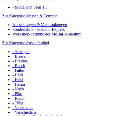
- Modelle in Spur TT
Zur Kategorie Messen & Termine
Ausstellungen & Veranstaltungen
Sonderfahrten Salzland-Express
Workshop-Termine des MoBaLa-Staßfurt
Zur Kategorie Auslaufartikel
- Auhagen
- Brawa
- Brekina
- Busch
- Faller
- Hädl
- Heki
- Herpa
- Noch
- Piko
- Roco
- Tillig
- Viessmann
- Verschiedene