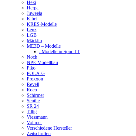
Heki
Herpa
Juweela
Kibri
KRES-Modelle
Lenz
LGB
Märklin
ME3D – Modelle
- Modelle in Spur TT
Noch
NPE Modellbau
Piko
POLA-G
Proxxon
Revell
Roco
Schirmer
Seuthe
SR 24
Tillig
Viessmann
Vollmer
Verschiedene Hersteller
Zeitschriften