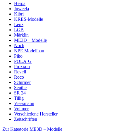
Herpa
Juweela
Kibri
KRES-Modelle
Lenz
LGB
Märklin
ME3D – Modelle
Noch
NPE Modellbau
Piko
POLA-G
Proxxon
Revell
Roco
Schirmer
Seuthe
SR 24
Tillig
Viessmann
Vollmer
Verschiedene Hersteller
Zeitschriften
Zur Kategorie ME3D – Modelle