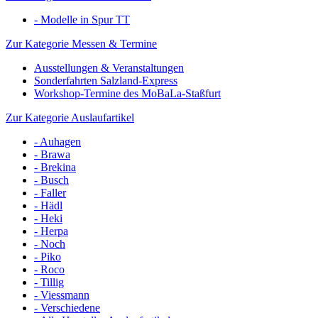
- Modelle in Spur TT
Zur Kategorie Messen & Termine
Ausstellungen & Veranstaltungen
Sonderfahrten Salzland-Express
Workshop-Termine des MoBaLa-Staßfurt
Zur Kategorie Auslaufartikel
- Auhagen
- Brawa
- Brekina
- Busch
- Faller
- Hädl
- Heki
- Herpa
- Noch
- Piko
- Roco
- Tillig
- Viessmann
- Verschiedene