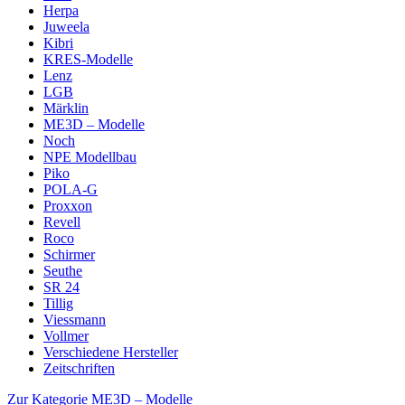
Herpa
Juweela
Kibri
KRES-Modelle
Lenz
LGB
Märklin
ME3D – Modelle
Noch
NPE Modellbau
Piko
POLA-G
Proxxon
Revell
Roco
Schirmer
Seuthe
SR 24
Tillig
Viessmann
Vollmer
Verschiedene Hersteller
Zeitschriften
Zur Kategorie ME3D – Modelle