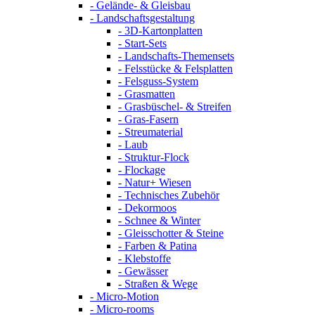
- Gelände- & Gleisbau
- Landschaftsgestaltung
- 3D-Kartonplatten
- Start-Sets
- Landschafts-Themensets
- Felsstücke & Felsplatten
- Felsguss-System
- Grasmatten
- Grasbüschel- & Streifen
- Gras-Fasern
- Streumaterial
- Laub
- Struktur-Flock
- Flockage
- Natur+ Wiesen
- Technisches Zubehör
- Dekormoos
- Schnee & Winter
- Gleisschotter & Steine
- Farben & Patina
- Klebstoffe
- Gewässer
- Straßen & Wege
- Micro-Motion
- Micro-rooms