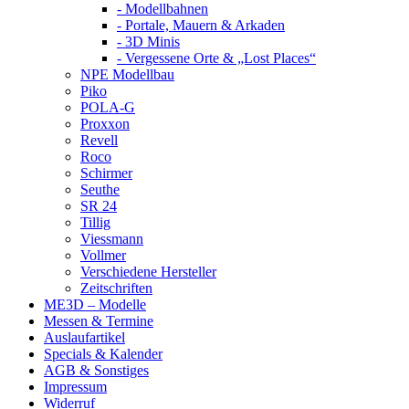
- Modellbahnen
- Portale, Mauern & Arkaden
- 3D Minis
- Vergessene Orte & „Lost Places“
NPE Modellbau
Piko
POLA-G
Proxxon
Revell
Roco
Schirmer
Seuthe
SR 24
Tillig
Viessmann
Vollmer
Verschiedene Hersteller
Zeitschriften
ME3D – Modelle
Messen & Termine
Auslaufartikel
Specials & Kalender
AGB & Sonstiges
Impressum
Widerruf