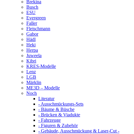
Brekina
Busch
ESU
Evergreen
Faller
Fleischmann
Gabor
Hädl
Heki
Herpa
Juweela
Kibri
KRES-Modelle
Lenz
LGB
Märklin
ME3D – Modelle
Noch
Literatur
- Ausschmückungs-Sets
- Bäume & Büsche
- Brücken & Viadukte
- Fahrzeuge
- Figuren & Zubehör
- Gebäude, Ausschmückung & Laser-Cut -