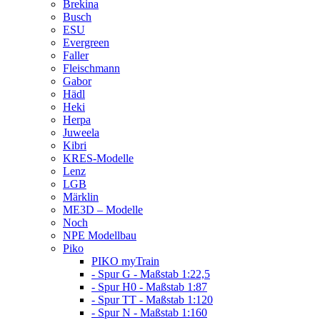
Brekina
Busch
ESU
Evergreen
Faller
Fleischmann
Gabor
Hädl
Heki
Herpa
Juweela
Kibri
KRES-Modelle
Lenz
LGB
Märklin
ME3D – Modelle
Noch
NPE Modellbau
Piko
PIKO myTrain
- Spur G - Maßstab 1:22,5
- Spur H0 - Maßstab 1:87
- Spur TT - Maßstab 1:120
- Spur N - Maßstab 1:160