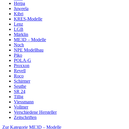
Herpa
Juweela
Kibri
KRES-Modelle
Lenz
LGB
Märklin
ME3D – Modelle
Noch
NPE Modellbau
Piko
POLA-G
Proxxon
Revell
Roco
Schirmer
Seuthe
SR 24
Tillig
Viessmann
Vollmer
Verschiedene Hersteller
Zeitschriften
Zur Kategorie ME3D – Modelle