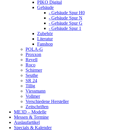
PIKO Digital
Gebäude
- Gebäude Spur H0
- Gebäude Spur N
- Gebäude Spur G
- Gebäude Spur 1
Zubehör
Literatur
Fanshop
POLA-G
Proxxon
Revell
Roco
Schirmer
Seuthe
SR 24
Tillig
Viessmann
Vollmer
Verschiedene Hersteller
Zeitschriften
ME3D – Modelle
Messen & Termine
Auslaufartikel
Specials & Kalender