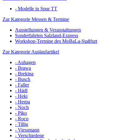
- Modelle in Spur TT
Zur Kategorie Messen & Termine
Ausstellungen & Veranstaltungen
Sonderfahrten Salzland-Express
Workshop-Termine des MoBaLa-Staßfurt
Zur Kategorie Auslaufartikel
- Auhagen
- Brawa
- Brekina
- Busch
- Faller
- Hädl
- Heki
- Herpa
- Noch
- Piko
- Roco
- Tillig
- Viessmann
- Verschiedene