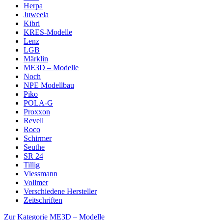
Herpa
Juweela
Kibri
KRES-Modelle
Lenz
LGB
Märklin
ME3D – Modelle
Noch
NPE Modellbau
Piko
POLA-G
Proxxon
Revell
Roco
Schirmer
Seuthe
SR 24
Tillig
Viessmann
Vollmer
Verschiedene Hersteller
Zeitschriften
Zur Kategorie ME3D – Modelle