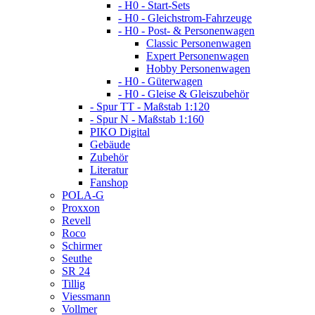
- H0 - Start-Sets
- H0 - Gleichstrom-Fahrzeuge
- H0 - Post- & Personenwagen
Classic Personenwagen
Expert Personenwagen
Hobby Personenwagen
- H0 - Güterwagen
- H0 - Gleise & Gleiszubehör
- Spur TT - Maßstab 1:120
- Spur N - Maßstab 1:160
PIKO Digital
Gebäude
Zubehör
Literatur
Fanshop
POLA-G
Proxxon
Revell
Roco
Schirmer
Seuthe
SR 24
Tillig
Viessmann
Vollmer