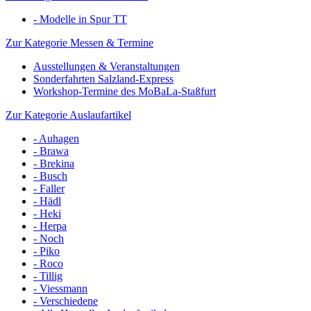
- Modelle in Spur TT
Zur Kategorie Messen & Termine
Ausstellungen & Veranstaltungen
Sonderfahrten Salzland-Express
Workshop-Termine des MoBaLa-Staßfurt
Zur Kategorie Auslaufartikel
- Auhagen
- Brawa
- Brekina
- Busch
- Faller
- Hädl
- Heki
- Herpa
- Noch
- Piko
- Roco
- Tillig
- Viessmann
- Verschiedene