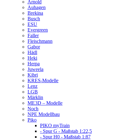
Arnold
Auhagen
Brekina
Busch
ESU
Evergreen
Faller
Fleischmann
Gabor
Hädl
Heki
Herpa
Juweela
Kibri
KRES-Modelle
Lenz
LGB
Märklin
ME3D – Modelle
Noch
NPE Modellbau
Piko
PIKO myTrain
- Spur G - Maßstab 1:22,5
- Spur H0 - Maßstab 1:87