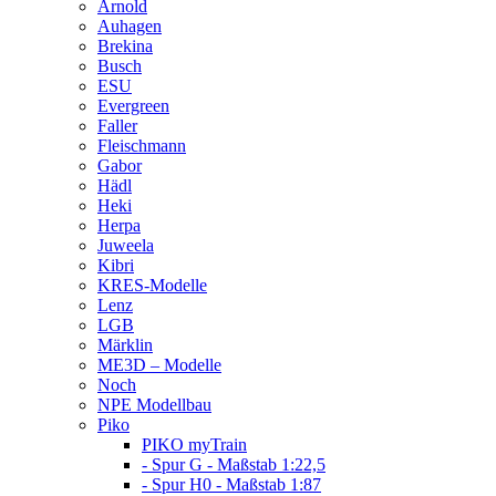
Arnold
Auhagen
Brekina
Busch
ESU
Evergreen
Faller
Fleischmann
Gabor
Hädl
Heki
Herpa
Juweela
Kibri
KRES-Modelle
Lenz
LGB
Märklin
ME3D – Modelle
Noch
NPE Modellbau
Piko
PIKO myTrain
- Spur G - Maßstab 1:22,5
- Spur H0 - Maßstab 1:87