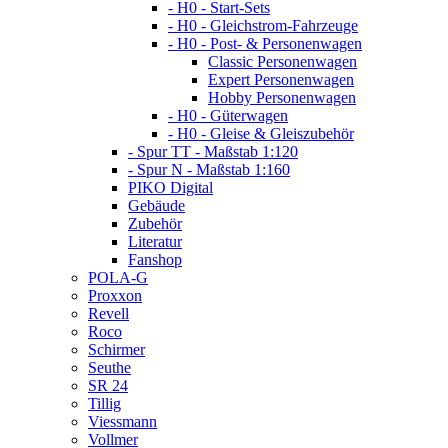
- H0 - Start-Sets
- H0 - Gleichstrom-Fahrzeuge
- H0 - Post- & Personenwagen
Classic Personenwagen
Expert Personenwagen
Hobby Personenwagen
- H0 - Güterwagen
- H0 - Gleise & Gleiszubehör
- Spur TT - Maßstab 1:120
- Spur N - Maßstab 1:160
PIKO Digital
Gebäude
Zubehör
Literatur
Fanshop
POLA-G
Proxxon
Revell
Roco
Schirmer
Seuthe
SR 24
Tillig
Viessmann
Vollmer