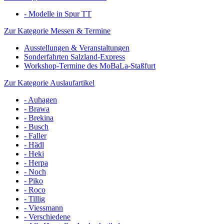
- Modelle in Spur TT
Zur Kategorie Messen & Termine
Ausstellungen & Veranstaltungen
Sonderfahrten Salzland-Express
Workshop-Termine des MoBaLa-Staßfurt
Zur Kategorie Auslaufartikel
- Auhagen
- Brawa
- Brekina
- Busch
- Faller
- Hädl
- Heki
- Herpa
- Noch
- Piko
- Roco
- Tillig
- Viessmann
- Verschiedene