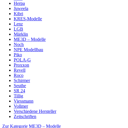
Herpa
Juweela
Kibri
KRES-Modelle
Lenz
LGB
Märklin
ME3D – Modelle
Noch
NPE Modellbau
Piko
POLA-G
Proxxon
Revell
Roco
Schirmer
Seuthe
SR 24
Tillig
Viessmann
Vollmer
Verschiedene Hersteller
Zeitschriften
Zur Kategorie ME3D – Modelle