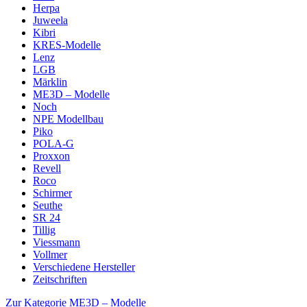
Herpa
Juweela
Kibri
KRES-Modelle
Lenz
LGB
Märklin
ME3D – Modelle
Noch
NPE Modellbau
Piko
POLA-G
Proxxon
Revell
Roco
Schirmer
Seuthe
SR 24
Tillig
Viessmann
Vollmer
Verschiedene Hersteller
Zeitschriften
Zur Kategorie ME3D – Modelle