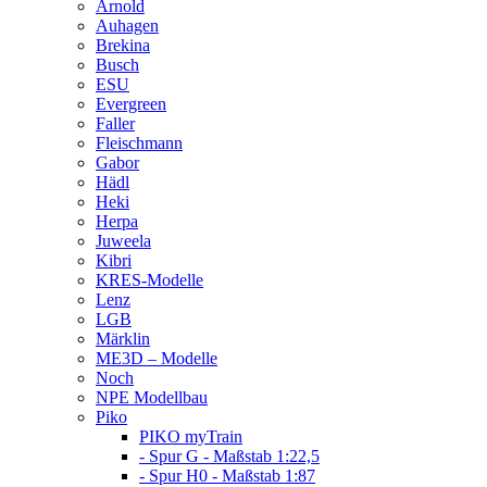
Arnold
Auhagen
Brekina
Busch
ESU
Evergreen
Faller
Fleischmann
Gabor
Hädl
Heki
Herpa
Juweela
Kibri
KRES-Modelle
Lenz
LGB
Märklin
ME3D – Modelle
Noch
NPE Modellbau
Piko
PIKO myTrain
- Spur G - Maßstab 1:22,5
- Spur H0 - Maßstab 1:87