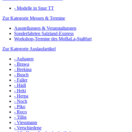
- Modelle in Spur TT
Zur Kategorie Messen & Termine
Ausstellungen & Veranstaltungen
Sonderfahrten Salzland-Express
Workshop-Termine des MoBaLa-Staßfurt
Zur Kategorie Auslaufartikel
- Auhagen
- Brawa
- Brekina
- Busch
- Faller
- Hädl
- Heki
- Herpa
- Noch
- Piko
- Roco
- Tillig
- Viessmann
- Verschiedene