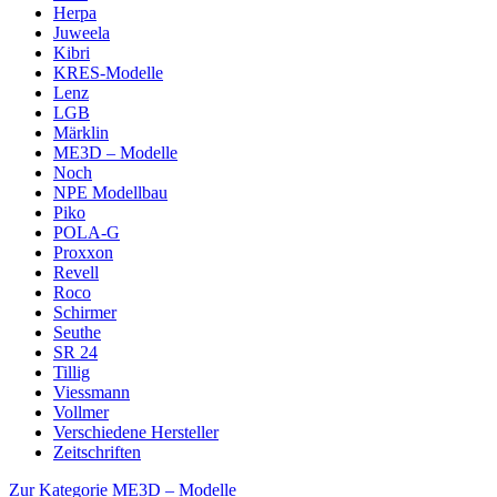
Herpa
Juweela
Kibri
KRES-Modelle
Lenz
LGB
Märklin
ME3D – Modelle
Noch
NPE Modellbau
Piko
POLA-G
Proxxon
Revell
Roco
Schirmer
Seuthe
SR 24
Tillig
Viessmann
Vollmer
Verschiedene Hersteller
Zeitschriften
Zur Kategorie ME3D – Modelle