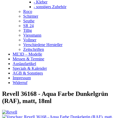
- Kleber
- sonstiges Zubehör
Roco
Schirmer
Seuthe
SR 24
Tillig
Viessmann
Vollmer
Verschiedene Hersteller
Zeitschriften
ME3D – Modelle
Messen & Termine
Auslaufartikel
Specials & Kalender
AGB & Sonstiges
Impressum
Widerruf
Revell 36168 - Aqua Farbe Dunkelgrün
(RAF), matt, 18ml