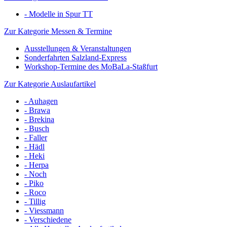
- Modelle in Spur TT
Zur Kategorie Messen & Termine
Ausstellungen & Veranstaltungen
Sonderfahrten Salzland-Express
Workshop-Termine des MoBaLa-Staßfurt
Zur Kategorie Auslaufartikel
- Auhagen
- Brawa
- Brekina
- Busch
- Faller
- Hädl
- Heki
- Herpa
- Noch
- Piko
- Roco
- Tillig
- Viessmann
- Verschiedene