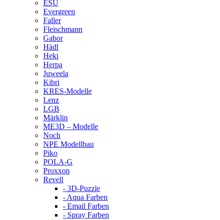
ESU
Evergreen
Faller
Fleischmann
Gabor
Hädl
Heki
Herpa
Juweela
Kibri
KRES-Modelle
Lenz
LGB
Märklin
ME3D – Modelle
Noch
NPE Modellbau
Piko
POLA-G
Proxxon
Revell
- 3D-Puzzle
- Aqua Farben
- Email Farben
- Spray Farben