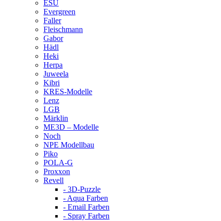
ESU
Evergreen
Faller
Fleischmann
Gabor
Hädl
Heki
Herpa
Juweela
Kibri
KRES-Modelle
Lenz
LGB
Märklin
ME3D – Modelle
Noch
NPE Modellbau
Piko
POLA-G
Proxxon
Revell
- 3D-Puzzle
- Aqua Farben
- Email Farben
- Spray Farben