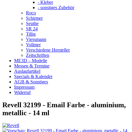
- Kleber
- sonstiges Zubehör
Roco
Schirmer
Seuthe
SR 24
Tillig
Viessmann
Vollmer
Verschiedene Hersteller
Zeitschriften
ME3D – Modelle
Messen & Termine
Auslaufartikel
Specials & Kalender
AGB & Sonstiges
Impressum
Widerruf
Revell 32199 - Email Farbe - aluminium,
metallic - 14 ml