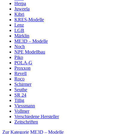
Herpa
Juweela
Kibri
KRES-Modelle
Lenz
LGB
Märklin
ME3D – Modelle
Noch
NPE Modellbau
Piko
POLA-G
Proxxon
Revell
Roco
Schirmer
Seuthe
SR 24
Tillig
Viessmann
Vollmer
Verschiedene Hersteller
Zeitschriften
Zur Kategorie ME3D – Modelle