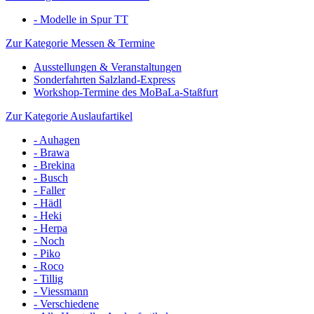
- Modelle in Spur TT
Zur Kategorie Messen & Termine
Ausstellungen & Veranstaltungen
Sonderfahrten Salzland-Express
Workshop-Termine des MoBaLa-Staßfurt
Zur Kategorie Auslaufartikel
- Auhagen
- Brawa
- Brekina
- Busch
- Faller
- Hädl
- Heki
- Herpa
- Noch
- Piko
- Roco
- Tillig
- Viessmann
- Verschiedene