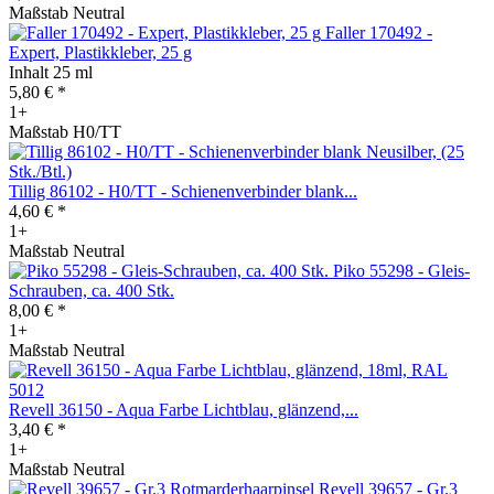
Maßstab Neutral
Faller 170492 -
Expert, Plastikkleber, 25 g
Inhalt
25 ml
5,80 € *
1+
Maßstab H0/TT
Tillig 86102 - H0/TT - Schienenverbinder blank...
4,60 € *
1+
Maßstab Neutral
Piko 55298 - Gleis-
Schrauben, ca. 400 Stk.
8,00 € *
1+
Maßstab Neutral
Revell 36150 - Aqua Farbe Lichtblau, glänzend,...
3,40 € *
1+
Maßstab Neutral
Revell 39657 - Gr.3