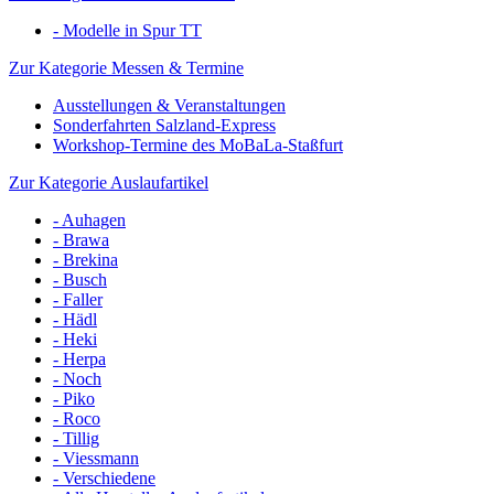
- Modelle in Spur TT
Zur Kategorie Messen & Termine
Ausstellungen & Veranstaltungen
Sonderfahrten Salzland-Express
Workshop-Termine des MoBaLa-Staßfurt
Zur Kategorie Auslaufartikel
- Auhagen
- Brawa
- Brekina
- Busch
- Faller
- Hädl
- Heki
- Herpa
- Noch
- Piko
- Roco
- Tillig
- Viessmann
- Verschiedene