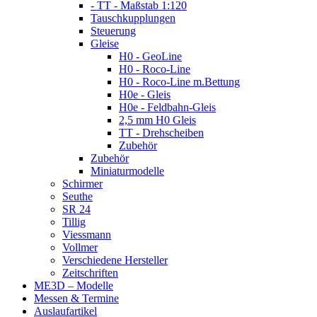
- TT - Maßstab 1:120
Tauschkupplungen
Steuerung
Gleise
H0 - GeoLine
H0 - Roco-Line
H0 - Roco-Line m.Bettung
H0e - Gleis
H0e - Feldbahn-Gleis
2,5 mm H0 Gleis
TT - Drehscheiben
Zubehör
Zubehör
Miniaturmodelle
Schirmer
Seuthe
SR 24
Tillig
Viessmann
Vollmer
Verschiedene Hersteller
Zeitschriften
ME3D – Modelle
Messen & Termine
Auslaufartikel