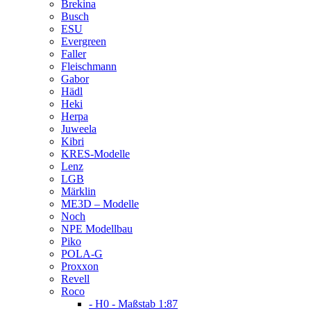
Brekina
Busch
ESU
Evergreen
Faller
Fleischmann
Gabor
Hädl
Heki
Herpa
Juweela
Kibri
KRES-Modelle
Lenz
LGB
Märklin
ME3D – Modelle
Noch
NPE Modellbau
Piko
POLA-G
Proxxon
Revell
Roco
- H0 - Maßstab 1:87