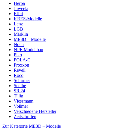
Herpa
Juweela
Kibri
KRES-Modelle
Lenz
LGB
Märklin
ME3D – Modelle
Noch
NPE Modellbau
Piko
POLA-G
Proxxon
Revell
Roco
Schirmer
Seuthe
SR 24
Tillig
Viessmann
Vollmer
Verschiedene Hersteller
Zeitschriften
Zur Kategorie ME3D – Modelle