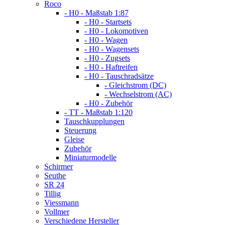
Roco
- H0 - Maßstab 1:87
- H0 - Startsets
- H0 - Lokomotiven
- H0 - Wagen
- H0 - Wagensets
- H0 - Zugsets
- H0 - Haftreifen
- H0 - Tauschradsätze
- Gleichstrom (DC)
- Wechselstrom (AC)
- H0 - Zubehör
- TT - Maßstab 1:120
Tauschkupplungen
Steuerung
Gleise
Zubehör
Miniaturmodelle
Schirmer
Seuthe
SR 24
Tillig
Viessmann
Vollmer
Verschiedene Hersteller