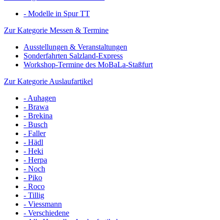
- Modelle in Spur TT
Zur Kategorie Messen & Termine
Ausstellungen & Veranstaltungen
Sonderfahrten Salzland-Express
Workshop-Termine des MoBaLa-Staßfurt
Zur Kategorie Auslaufartikel
- Auhagen
- Brawa
- Brekina
- Busch
- Faller
- Hädl
- Heki
- Herpa
- Noch
- Piko
- Roco
- Tillig
- Viessmann
- Verschiedene