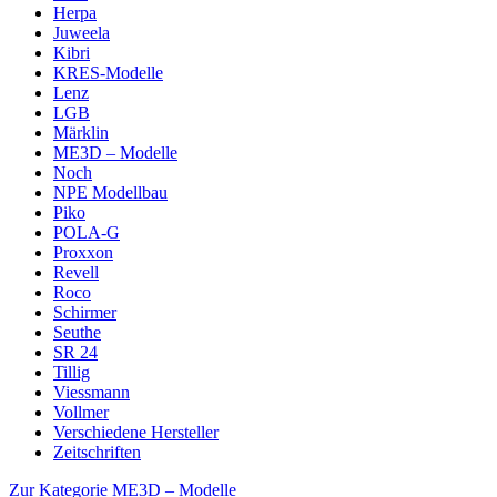
Herpa
Juweela
Kibri
KRES-Modelle
Lenz
LGB
Märklin
ME3D – Modelle
Noch
NPE Modellbau
Piko
POLA-G
Proxxon
Revell
Roco
Schirmer
Seuthe
SR 24
Tillig
Viessmann
Vollmer
Verschiedene Hersteller
Zeitschriften
Zur Kategorie ME3D – Modelle