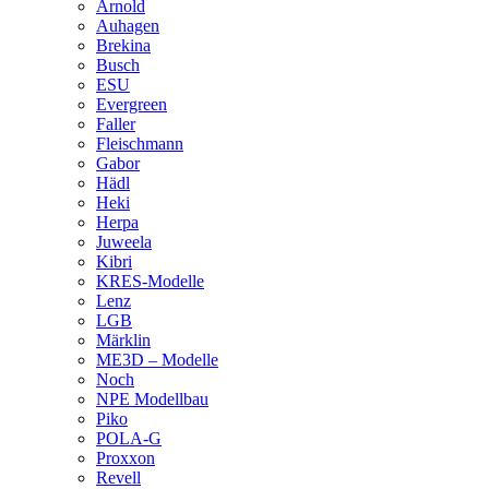
Arnold
Auhagen
Brekina
Busch
ESU
Evergreen
Faller
Fleischmann
Gabor
Hädl
Heki
Herpa
Juweela
Kibri
KRES-Modelle
Lenz
LGB
Märklin
ME3D – Modelle
Noch
NPE Modellbau
Piko
POLA-G
Proxxon
Revell