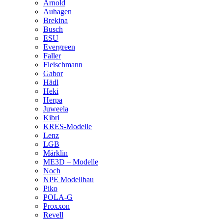
Arnold
Auhagen
Brekina
Busch
ESU
Evergreen
Faller
Fleischmann
Gabor
Hädl
Heki
Herpa
Juweela
Kibri
KRES-Modelle
Lenz
LGB
Märklin
ME3D – Modelle
Noch
NPE Modellbau
Piko
POLA-G
Proxxon
Revell