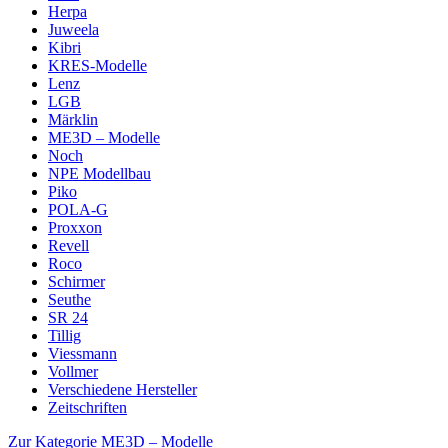
Herpa
Juweela
Kibri
KRES-Modelle
Lenz
LGB
Märklin
ME3D – Modelle
Noch
NPE Modellbau
Piko
POLA-G
Proxxon
Revell
Roco
Schirmer
Seuthe
SR 24
Tillig
Viessmann
Vollmer
Verschiedene Hersteller
Zeitschriften
Zur Kategorie ME3D – Modelle