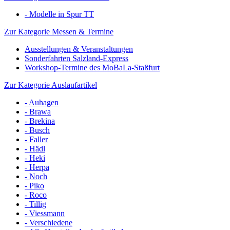
- Modelle in Spur TT
Zur Kategorie Messen & Termine
Ausstellungen & Veranstaltungen
Sonderfahrten Salzland-Express
Workshop-Termine des MoBaLa-Staßfurt
Zur Kategorie Auslaufartikel
- Auhagen
- Brawa
- Brekina
- Busch
- Faller
- Hädl
- Heki
- Herpa
- Noch
- Piko
- Roco
- Tillig
- Viessmann
- Verschiedene