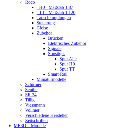
Roco
- H0 - Maßstab 1:87
- TT - Maßstab 1:120
Tauschkupplungen
Steuerung
Gleise
Zubehör
Brücken
Elektrisches Zubehör
Signale
Sonstiges
Spur Alle
Spur H0
Spur TT
Smart-Rail
Miniaturmodelle
Schirmer
Seuthe
SR 24
Tillig
Viessmann
Vollmer
Verschiedene Hersteller
Zeitschriften
ME3D – Modelle