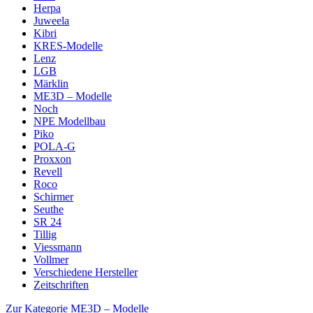
Herpa
Juweela
Kibri
KRES-Modelle
Lenz
LGB
Märklin
ME3D – Modelle
Noch
NPE Modellbau
Piko
POLA-G
Proxxon
Revell
Roco
Schirmer
Seuthe
SR 24
Tillig
Viessmann
Vollmer
Verschiedene Hersteller
Zeitschriften
Zur Kategorie ME3D – Modelle