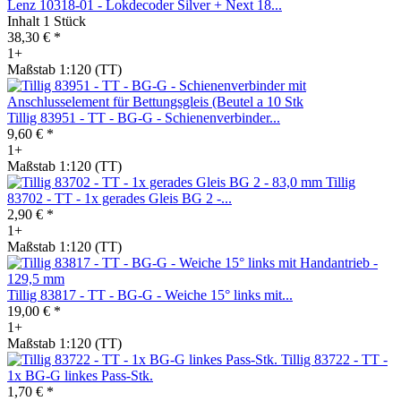
Lenz 10318-01 - Lokdecoder Silver + Next 18...
Inhalt
1 Stück
38,30 € *
1+
Maßstab 1:120 (TT)
Tillig 83951 - TT - BG-G - Schienenverbinder...
9,60 € *
1+
Maßstab 1:120 (TT)
Tillig
83702 - TT - 1x gerades Gleis BG 2 -...
2,90 € *
1+
Maßstab 1:120 (TT)
Tillig 83817 - TT - BG-G - Weiche 15° links mit...
19,00 € *
1+
Maßstab 1:120 (TT)
Tillig 83722 - TT -
1x BG-G linkes Pass-Stk.
1,70 € *