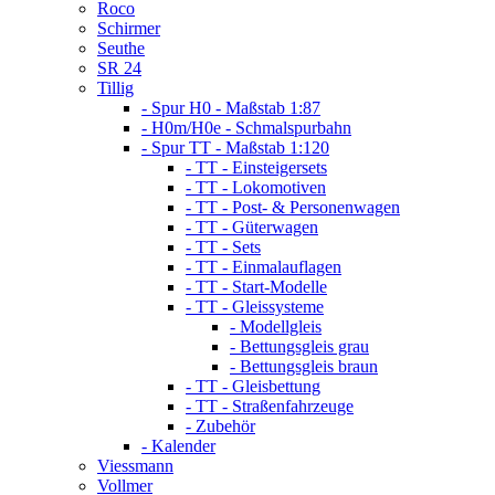
Roco
Schirmer
Seuthe
SR 24
Tillig
- Spur H0 - Maßstab 1:87
- H0m/H0e - Schmalspurbahn
- Spur TT - Maßstab 1:120
- TT - Einsteigersets
- TT - Lokomotiven
- TT - Post- & Personenwagen
- TT - Güterwagen
- TT - Sets
- TT - Einmalauflagen
- TT - Start-Modelle
- TT - Gleissysteme
- Modellgleis
- Bettungsgleis grau
- Bettungsgleis braun
- TT - Gleisbettung
- TT - Straßenfahrzeuge
- Zubehör
- Kalender
Viessmann
Vollmer