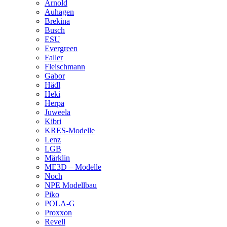
Arnold
Auhagen
Brekina
Busch
ESU
Evergreen
Faller
Fleischmann
Gabor
Hädl
Heki
Herpa
Juweela
Kibri
KRES-Modelle
Lenz
LGB
Märklin
ME3D – Modelle
Noch
NPE Modellbau
Piko
POLA-G
Proxxon
Revell