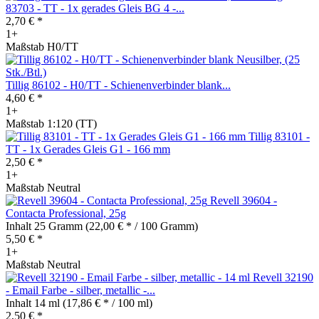
83703 - TT - 1x gerades Gleis BG 4 -...
2,70 € *
1+
Maßstab H0/TT
Tillig 86102 - H0/TT - Schienenverbinder blank...
4,60 € *
1+
Maßstab 1:120 (TT)
Tillig 83101 -
TT - 1x Gerades Gleis G1 - 166 mm
2,50 € *
1+
Maßstab Neutral
Revell 39604 -
Contacta Professional, 25g
Inhalt
25 Gramm
(22,00 € * / 100 Gramm)
5,50 € *
1+
Maßstab Neutral
Revell 32190
- Email Farbe - silber, metallic -...
Inhalt
14 ml
(17,86 € * / 100 ml)
2,50 € *