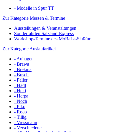
- Modelle in Spur TT
Zur Kategorie Messen & Termine
Ausstellungen & Veranstaltungen
Sonderfahrten Salzland-Express
Workshop-Termine des MoBaLa-Staßfurt
Zur Kategorie Auslaufartikel
- Auhagen
- Brawa
- Brekina
- Busch
- Faller
- Hädl
- Heki
- Herpa
- Noch
- Piko
- Roco
- Tillig
- Viessmann
- Verschiedene