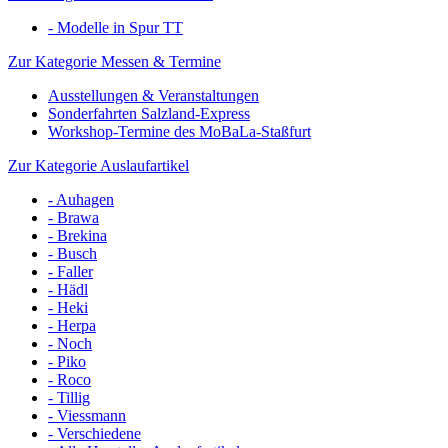
- Modelle in Spur TT
Zur Kategorie Messen & Termine
Ausstellungen & Veranstaltungen
Sonderfahrten Salzland-Express
Workshop-Termine des MoBaLa-Staßfurt
Zur Kategorie Auslaufartikel
- Auhagen
- Brawa
- Brekina
- Busch
- Faller
- Hädl
- Heki
- Herpa
- Noch
- Piko
- Roco
- Tillig
- Viessmann
- Verschiedene