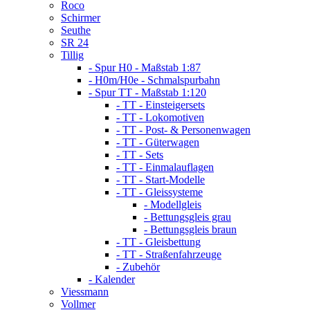
Roco
Schirmer
Seuthe
SR 24
Tillig
- Spur H0 - Maßstab 1:87
- H0m/H0e - Schmalspurbahn
- Spur TT - Maßstab 1:120
- TT - Einsteigersets
- TT - Lokomotiven
- TT - Post- & Personenwagen
- TT - Güterwagen
- TT - Sets
- TT - Einmalauflagen
- TT - Start-Modelle
- TT - Gleissysteme
- Modellgleis
- Bettungsgleis grau
- Bettungsgleis braun
- TT - Gleisbettung
- TT - Straßenfahrzeuge
- Zubehör
- Kalender
Viessmann
Vollmer