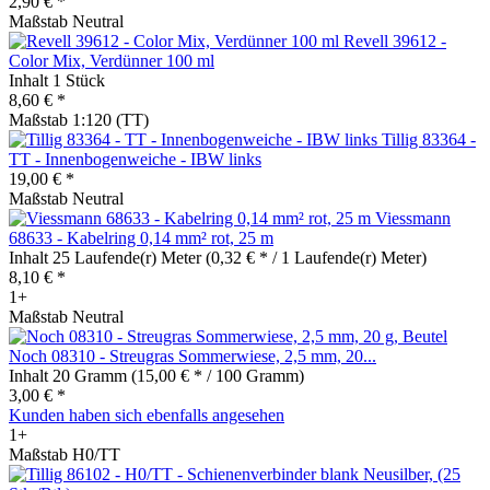
2,90 € *
Maßstab Neutral
Revell 39612 -
Color Mix, Verdünner 100 ml
Inhalt
1 Stück
8,60 € *
Maßstab 1:120 (TT)
Tillig 83364 -
TT - Innenbogenweiche - IBW links
19,00 € *
Maßstab Neutral
Viessmann
68633 - Kabelring 0,14 mm² rot, 25 m
Inhalt
25 Laufende(r) Meter
(0,32 € * / 1 Laufende(r) Meter)
8,10 € *
1+
Maßstab Neutral
Noch 08310 - Streugras Sommerwiese, 2,5 mm, 20...
Inhalt
20 Gramm
(15,00 € * / 100 Gramm)
3,00 € *
Kunden haben sich ebenfalls angesehen
1+
Maßstab H0/TT