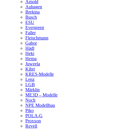
Arnold
Auhagen
Brekina
Busch
ESU
Evergreen
Faller
Fleischmann
Gabor
Hädl
Heki
Herpa
Juweela
Kibri
KRES-Modelle
Lenz
LGB
Märklin
ME3D – Modelle
Noch
NPE Modellbau
Piko
POLA-G
Proxxon
Revell