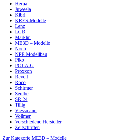
Herpa
Juweela
Kibri
KRES-Modelle
Lenz
LGB
Märklin
ME3D – Modelle
Noch
NPE Modellbau
Piko
POLA-G
Proxxon
Revell
Roco
Schirmer
Seuthe
SR 24
Tillig
Viessmann
Vollmer
Verschiedene Hersteller
Zeitschriften
Zur Kategorie ME3D – Modelle