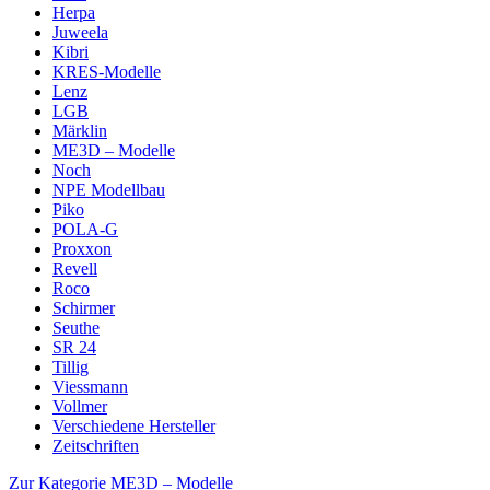
Herpa
Juweela
Kibri
KRES-Modelle
Lenz
LGB
Märklin
ME3D – Modelle
Noch
NPE Modellbau
Piko
POLA-G
Proxxon
Revell
Roco
Schirmer
Seuthe
SR 24
Tillig
Viessmann
Vollmer
Verschiedene Hersteller
Zeitschriften
Zur Kategorie ME3D – Modelle