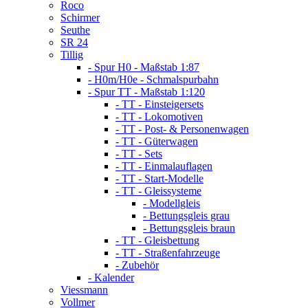
Roco
Schirmer
Seuthe
SR 24
Tillig
- Spur H0 - Maßstab 1:87
- H0m/H0e - Schmalspurbahn
- Spur TT - Maßstab 1:120
- TT - Einsteigersets
- TT - Lokomotiven
- TT - Post- & Personenwagen
- TT - Güterwagen
- TT - Sets
- TT - Einmalauflagen
- TT - Start-Modelle
- TT - Gleissysteme
- Modellgleis
- Bettungsgleis grau
- Bettungsgleis braun
- TT - Gleisbettung
- TT - Straßenfahrzeuge
- Zubehör
- Kalender
Viessmann
Vollmer