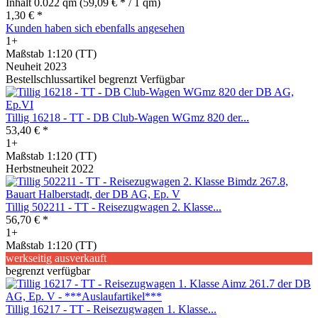
Inhalt
0.022 qm
(59,09 € * / 1 qm)
1,30 € *
Kunden haben sich ebenfalls angesehen
1+
Maßstab 1:120 (TT)
Neuheit 2023
Bestellschlussartikel begrenzt Verfügbar
Tillig 16218 - TT - DB Club-Wagen WGmz 820 der...
53,40 € *
1+
Maßstab 1:120 (TT)
Herbstneuheit 2022
Tillig 502211 - TT - Reisezugwagen 2. Klasse...
56,70 € *
1+
Maßstab 1:120 (TT)
werkseitig ausverkauft
begrenzt verfügbar
Tillig 16217 - TT - Reisezugwagen 1. Klasse...