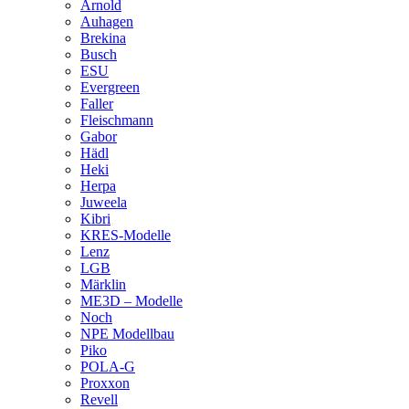
Arnold
Auhagen
Brekina
Busch
ESU
Evergreen
Faller
Fleischmann
Gabor
Hädl
Heki
Herpa
Juweela
Kibri
KRES-Modelle
Lenz
LGB
Märklin
ME3D – Modelle
Noch
NPE Modellbau
Piko
POLA-G
Proxxon
Revell