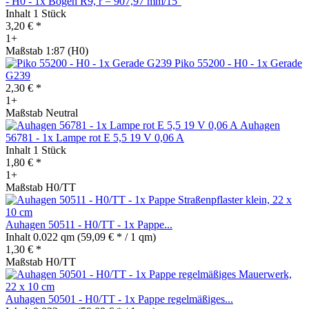
- H0 - 1x Bogen R9, r = 907,97 mm/15°
Inhalt
1 Stück
3,20 € *
1+
Maßstab 1:87 (H0)
Piko 55200 - H0 - 1x Gerade
G239
2,30 € *
1+
Maßstab Neutral
Auhagen
56781 - 1x Lampe rot E 5,5 19 V 0,06 A
Inhalt
1 Stück
1,80 € *
1+
Maßstab H0/TT
Auhagen 50511 - H0/TT - 1x Pappe...
Inhalt
0.022 qm
(59,09 € * / 1 qm)
1,30 € *
Maßstab H0/TT
Auhagen 50501 - H0/TT - 1x Pappe regelmäßiges...