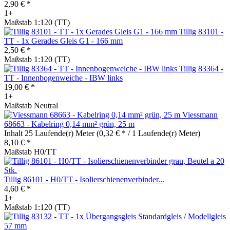
2,90 € *
1+
Maßstab 1:120 (TT)
Tillig 83101 -
TT - 1x Gerades Gleis G1 - 166 mm
2,50 € *
Maßstab 1:120 (TT)
Tillig 83364 -
TT - Innenbogenweiche - IBW links
19,00 € *
1+
Maßstab Neutral
Viessmann
68663 - Kabelring 0,14 mm² grün, 25 m
Inhalt
25 Laufende(r) Meter
(0,32 € * / 1 Laufende(r) Meter)
8,10 € *
Maßstab H0/TT
Tillig 86101 - H0/TT - Isolierschienenverbinder...
4,60 € *
1+
Maßstab 1:120 (TT)