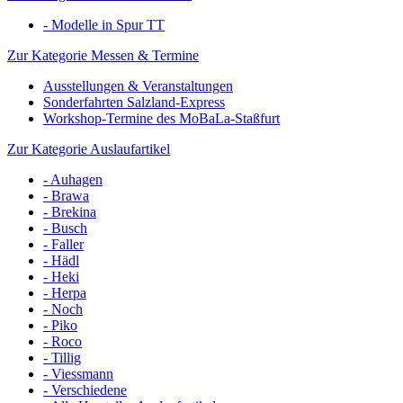
- Modelle in Spur TT
Zur Kategorie Messen & Termine
Ausstellungen & Veranstaltungen
Sonderfahrten Salzland-Express
Workshop-Termine des MoBaLa-Staßfurt
Zur Kategorie Auslaufartikel
- Auhagen
- Brawa
- Brekina
- Busch
- Faller
- Hädl
- Heki
- Herpa
- Noch
- Piko
- Roco
- Tillig
- Viessmann
- Verschiedene