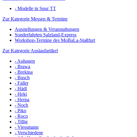
- Modelle in Spur TT
Zur Kategorie Messen & Termine
Ausstellungen & Veranstaltungen
Sonderfahrten Salzland-Express
Workshop-Termine des MoBaLa-Staßfurt
Zur Kategorie Auslaufartikel
- Auhagen
- Brawa
- Brekina
- Busch
- Faller
- Hädl
- Heki
- Herpa
- Noch
- Piko
- Roco
- Tillig
- Viessmann
- Verschiedene