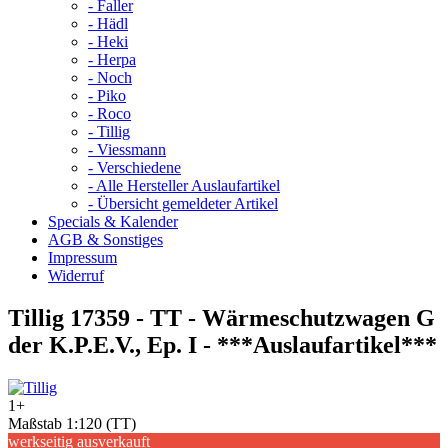
- Faller
- Hädl
- Heki
- Herpa
- Noch
- Piko
- Roco
- Tillig
- Viessmann
- Verschiedene
- Alle Hersteller Auslaufartikel
- Übersicht gemeldeter Artikel
Specials & Kalender
AGB & Sonstiges
Impressum
Widerruf
Tillig 17359 - TT - Wärmeschutzwagen G
der K.P.E.V., Ep. I - ***Auslaufartikel***
1+
Maßstab 1:120 (TT)
werkseitig ausverkauft