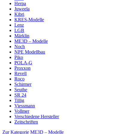
Herpa
Juweela
Kibri
KRES-Modelle
Lenz
LGB
Märklin
ME3D – Modelle
Noch
NPE Modellbau
Piko
POLA-G
Proxxon
Revell
Roco
Schirmer
Seuthe
SR 24
Tillig
Viessmann
Vollmer
Verschiedene Hersteller
Zeitschriften
Zur Kategorie ME3D – Modelle