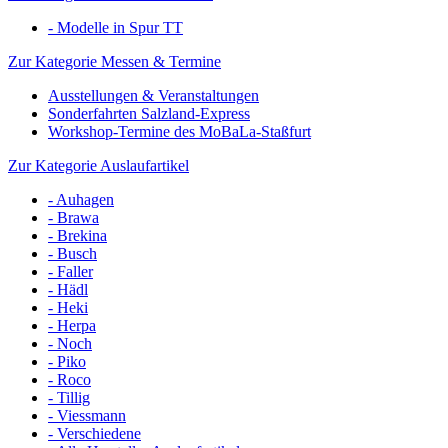
- Modelle in Spur TT
Zur Kategorie Messen & Termine
Ausstellungen & Veranstaltungen
Sonderfahrten Salzland-Express
Workshop-Termine des MoBaLa-Staßfurt
Zur Kategorie Auslaufartikel
- Auhagen
- Brawa
- Brekina
- Busch
- Faller
- Hädl
- Heki
- Herpa
- Noch
- Piko
- Roco
- Tillig
- Viessmann
- Verschiedene