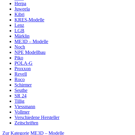
Herpa
Juweela
Kibri
KRES-Modelle
Lenz
LGB
Märklin
ME3D – Modelle
Noch
NPE Modellbau
Piko
POLA-G
Proxxon
Revell
Roco
Schirmer
Seuthe
SR 24
Tillig
Viessmann
Vollmer
Verschiedene Hersteller
Zeitschriften
Zur Kategorie ME3D – Modelle