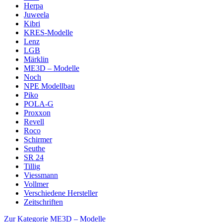
Herpa
Juweela
Kibri
KRES-Modelle
Lenz
LGB
Märklin
ME3D – Modelle
Noch
NPE Modellbau
Piko
POLA-G
Proxxon
Revell
Roco
Schirmer
Seuthe
SR 24
Tillig
Viessmann
Vollmer
Verschiedene Hersteller
Zeitschriften
Zur Kategorie ME3D – Modelle