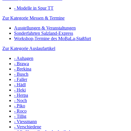
- Modelle in Spur TT
Zur Kategorie Messen & Termine
Ausstellungen & Veranstaltungen
Sonderfahrten Salzland-Express
Workshop-Termine des MoBaLa-Staßfurt
Zur Kategorie Auslaufartikel
- Auhagen
- Brawa
- Brekina
- Busch
- Faller
- Hädl
- Heki
- Herpa
- Noch
- Piko
- Roco
- Tillig
- Viessmann
- Verschiedene