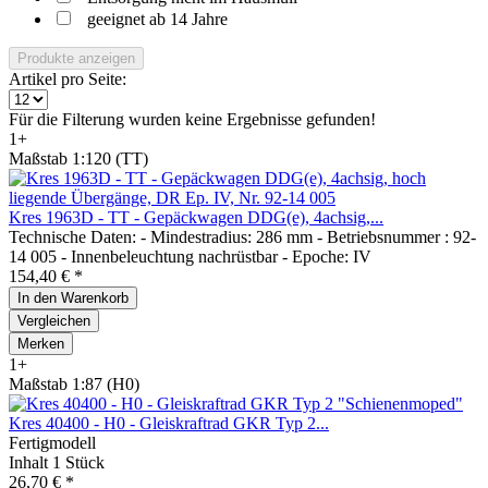
geeignet ab 14 Jahre
Produkte anzeigen
Artikel pro Seite:
Für die Filterung wurden keine Ergebnisse gefunden!
1+
Maßstab 1:120 (TT)
Kres 1963D - TT - Gepäckwagen DDG(e), 4achsig,...
Technische Daten: - Mindestradius: 286 mm - Betriebsnummer : 92-
14 005 - Innenbeleuchtung nachrüstbar - Epoche: IV
154,40 € *
In den
Warenkorb
Vergleichen
Merken
1+
Maßstab 1:87 (H0)
Kres 40400 - H0 - Gleiskraftrad GKR Typ 2...
Fertigmodell
Inhalt
1 Stück
26,70 € *