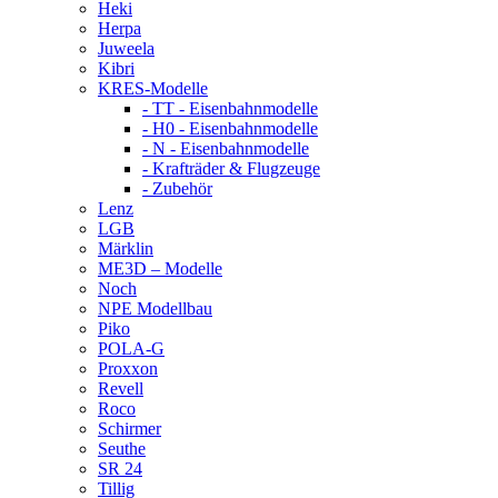
Heki
Herpa
Juweela
Kibri
KRES-Modelle
- TT - Eisenbahnmodelle
- H0 - Eisenbahnmodelle
- N - Eisenbahnmodelle
- Krafträder & Flugzeuge
- Zubehör
Lenz
LGB
Märklin
ME3D – Modelle
Noch
NPE Modellbau
Piko
POLA-G
Proxxon
Revell
Roco
Schirmer
Seuthe
SR 24
Tillig