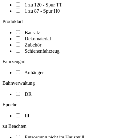
1 zu 120 - Spur TT
1 zu 87 - Spur H0
Produktart
Bausatz
Dekomaterial
Zubehör
Schienenfahrzeug
Fahrzeugart
Anhänger
Bahnverwaltung
DR
Epoche
III
zu Beachten
Entsorgung nicht im Hausmüll