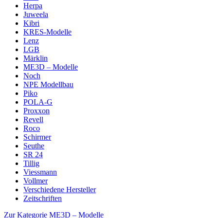
Herpa
Juweela
Kibri
KRES-Modelle
Lenz
LGB
Märklin
ME3D – Modelle
Noch
NPE Modellbau
Piko
POLA-G
Proxxon
Revell
Roco
Schirmer
Seuthe
SR 24
Tillig
Viessmann
Vollmer
Verschiedene Hersteller
Zeitschriften
Zur Kategorie ME3D – Modelle