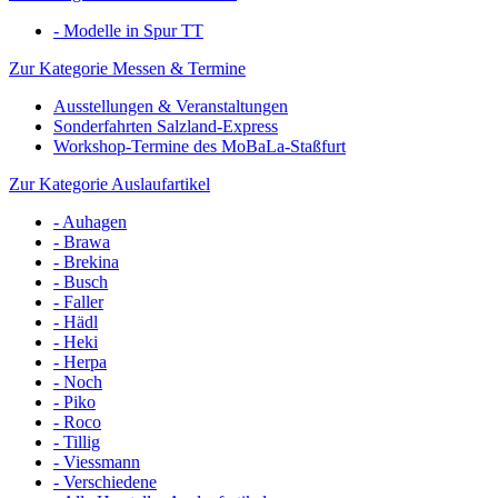
- Modelle in Spur TT
Zur Kategorie Messen & Termine
Ausstellungen & Veranstaltungen
Sonderfahrten Salzland-Express
Workshop-Termine des MoBaLa-Staßfurt
Zur Kategorie Auslaufartikel
- Auhagen
- Brawa
- Brekina
- Busch
- Faller
- Hädl
- Heki
- Herpa
- Noch
- Piko
- Roco
- Tillig
- Viessmann
- Verschiedene