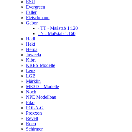
ESU
Evergreen
Faller
Fleischmann
Gabor
- TT - Maßstab 1:120
- N - Maßstab 1:160
Hädl
Heki
Herpa
Juweela
Kibri
KRES-Modelle
Lenz
LGB
Märklin
ME3D – Modelle
Noch
NPE Modellbau
Piko
POLA-G
Proxxon
Revell
Roco
Schirmer