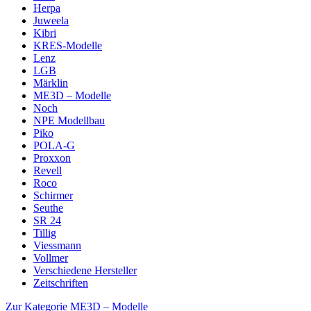
Herpa
Juweela
Kibri
KRES-Modelle
Lenz
LGB
Märklin
ME3D – Modelle
Noch
NPE Modellbau
Piko
POLA-G
Proxxon
Revell
Roco
Schirmer
Seuthe
SR 24
Tillig
Viessmann
Vollmer
Verschiedene Hersteller
Zeitschriften
Zur Kategorie ME3D – Modelle