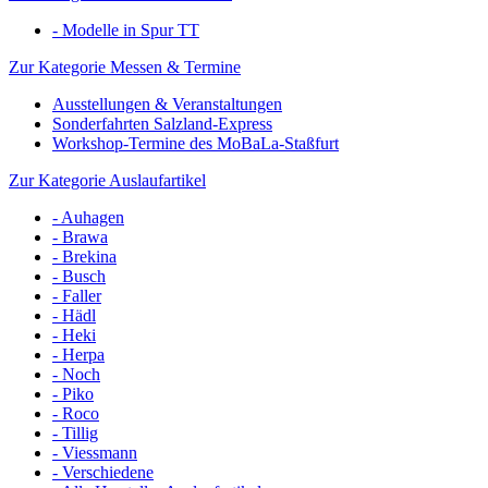
- Modelle in Spur TT
Zur Kategorie Messen & Termine
Ausstellungen & Veranstaltungen
Sonderfahrten Salzland-Express
Workshop-Termine des MoBaLa-Staßfurt
Zur Kategorie Auslaufartikel
- Auhagen
- Brawa
- Brekina
- Busch
- Faller
- Hädl
- Heki
- Herpa
- Noch
- Piko
- Roco
- Tillig
- Viessmann
- Verschiedene