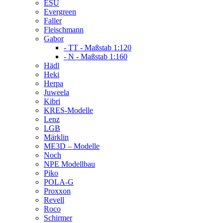
ESU
Evergreen
Faller
Fleischmann
Gabor
- TT - Maßstab 1:120
- N - Maßstab 1:160
Hädl
Heki
Herpa
Juweela
Kibri
KRES-Modelle
Lenz
LGB
Märklin
ME3D – Modelle
Noch
NPE Modellbau
Piko
POLA-G
Proxxon
Revell
Roco
Schirmer