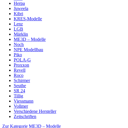
Herpa
Juweela
Kibri
KRES-Modelle
Lenz
LGB
Märklin
ME3D – Modelle
Noch
NPE Modellbau
Piko
POLA-G
Proxxon
Revell
Roco
Schirmer
Seuthe
SR 24
Tillig
Viessmann
Vollmer
Verschiedene Hersteller
Zeitschriften
Zur Kategorie ME3D – Modelle