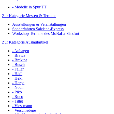
- Modelle in Spur TT
Zur Kategorie Messen & Termine
Ausstellungen & Veranstaltungen
Sonderfahrten Salzland-Express
Workshop-Termine des MoBaLa-Staßfurt
Zur Kategorie Auslaufartikel
- Auhagen
- Brawa
- Brekina
- Busch
- Faller
- Hädl
- Heki
- Herpa
- Noch
- Piko
- Roco
- Tillig
- Viessmann
- Verschiedene