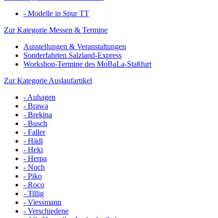
- Modelle in Spur TT
Zur Kategorie Messen & Termine
Ausstellungen & Veranstaltungen
Sonderfahrten Salzland-Express
Workshop-Termine des MoBaLa-Staßfurt
Zur Kategorie Auslaufartikel
- Auhagen
- Brawa
- Brekina
- Busch
- Faller
- Hädl
- Heki
- Herpa
- Noch
- Piko
- Roco
- Tillig
- Viessmann
- Verschiedene