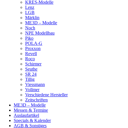
KRES-Modelle
Lenz
LGB
Märklin
ME3D – Modelle
Noch
NPE Modellbau
Piko
POLA-G
Proxxon
Revell
Roco
Schirmer
Seuthe
SR 24
Tillig
Viessmann
Vollmer
Verschiedene Hersteller
Zeitschriften
ME3D – Modelle
Messen & Termine
Auslaufartikel
Specials & Kalender
AGB & Sonstiges