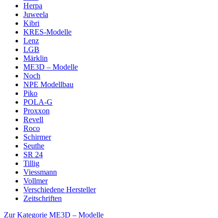
Herpa
Juweela
Kibri
KRES-Modelle
Lenz
LGB
Märklin
ME3D – Modelle
Noch
NPE Modellbau
Piko
POLA-G
Proxxon
Revell
Roco
Schirmer
Seuthe
SR 24
Tillig
Viessmann
Vollmer
Verschiedene Hersteller
Zeitschriften
Zur Kategorie ME3D – Modelle