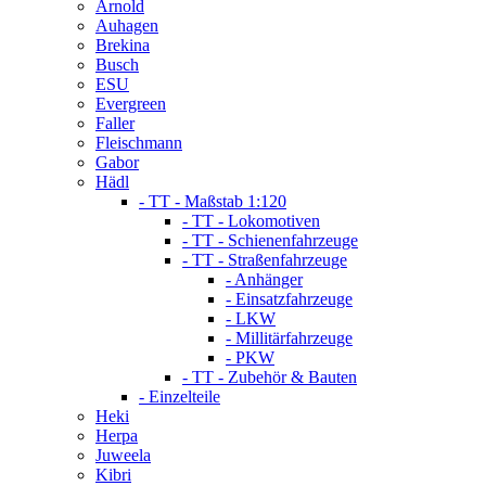
Arnold
Auhagen
Brekina
Busch
ESU
Evergreen
Faller
Fleischmann
Gabor
Hädl
- TT - Maßstab 1:120
- TT - Lokomotiven
- TT - Schienenfahrzeuge
- TT - Straßenfahrzeuge
- Anhänger
- Einsatzfahrzeuge
- LKW
- Millitärfahrzeuge
- PKW
- TT - Zubehör & Bauten
- Einzelteile
Heki
Herpa
Juweela
Kibri