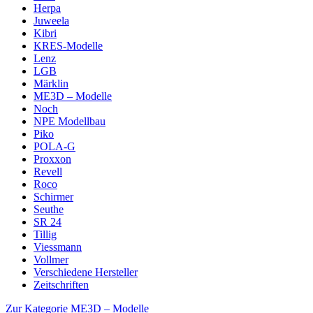
Herpa
Juweela
Kibri
KRES-Modelle
Lenz
LGB
Märklin
ME3D – Modelle
Noch
NPE Modellbau
Piko
POLA-G
Proxxon
Revell
Roco
Schirmer
Seuthe
SR 24
Tillig
Viessmann
Vollmer
Verschiedene Hersteller
Zeitschriften
Zur Kategorie ME3D – Modelle