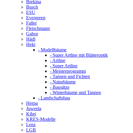
Brekina
Busch
ESU
Evergreen
Faller
Fleischmann
Gabor
Hädl
Heki
- Modellbäume
- Super Artline mit Blätteroptik
- Artline
- Super Artline
- Meisterprogramm
- Tannen und Fichten
- Naturbäume
- Bausätze
- Winterbäume und Tannen
- Landschaftsbau
Herpa
Juweela
Kibri
KRES-Modelle
Lenz
LGB