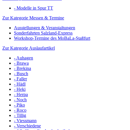
- Modelle in Spur TT
Zur Kategorie Messen & Termine
Ausstellungen & Veranstaltungen
Sonderfahrten Salzland-Express
Workshop-Termine des MoBaLa-Staßfurt
Zur Kategorie Auslaufartikel
- Auhagen
- Brawa
- Brekina
- Busch
- Faller
- Hädl
- Heki
- Herpa
- Noch
- Piko
- Roco
- Tillig
- Viessmann
- Verschiedene