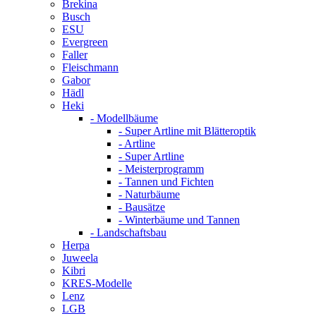
Brekina
Busch
ESU
Evergreen
Faller
Fleischmann
Gabor
Hädl
Heki
- Modellbäume
- Super Artline mit Blätteroptik
- Artline
- Super Artline
- Meisterprogramm
- Tannen und Fichten
- Naturbäume
- Bausätze
- Winterbäume und Tannen
- Landschaftsbau
Herpa
Juweela
Kibri
KRES-Modelle
Lenz
LGB