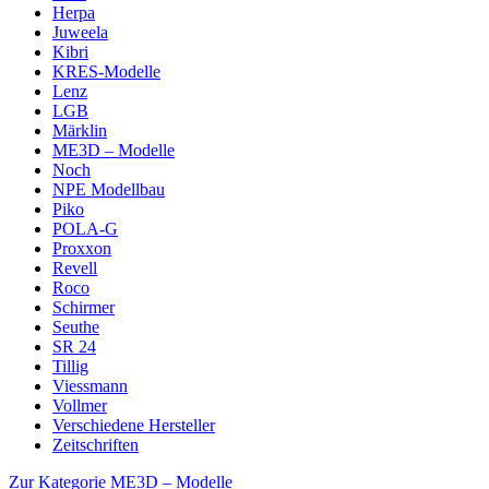
Herpa
Juweela
Kibri
KRES-Modelle
Lenz
LGB
Märklin
ME3D – Modelle
Noch
NPE Modellbau
Piko
POLA-G
Proxxon
Revell
Roco
Schirmer
Seuthe
SR 24
Tillig
Viessmann
Vollmer
Verschiedene Hersteller
Zeitschriften
Zur Kategorie ME3D – Modelle