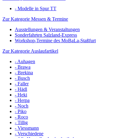
- Modelle in Spur TT
Zur Kategorie Messen & Termine
Ausstellungen & Veranstaltungen
Sonderfahrten Salzland-Express
Workshop-Termine des MoBaLa-Staßfurt
Zur Kategorie Auslaufartikel
- Auhagen
- Brawa
- Brekina
- Busch
- Faller
- Hädl
- Heki
- Herpa
- Noch
- Piko
- Roco
- Tillig
- Viessmann
- Verschiedene