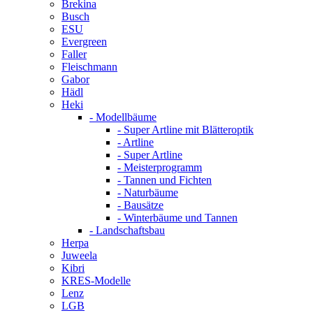
Brekina
Busch
ESU
Evergreen
Faller
Fleischmann
Gabor
Hädl
Heki
- Modellbäume
- Super Artline mit Blätteroptik
- Artline
- Super Artline
- Meisterprogramm
- Tannen und Fichten
- Naturbäume
- Bausätze
- Winterbäume und Tannen
- Landschaftsbau
Herpa
Juweela
Kibri
KRES-Modelle
Lenz
LGB