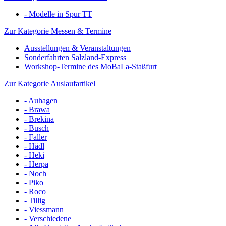
- Modelle in Spur TT
Zur Kategorie Messen & Termine
Ausstellungen & Veranstaltungen
Sonderfahrten Salzland-Express
Workshop-Termine des MoBaLa-Staßfurt
Zur Kategorie Auslaufartikel
- Auhagen
- Brawa
- Brekina
- Busch
- Faller
- Hädl
- Heki
- Herpa
- Noch
- Piko
- Roco
- Tillig
- Viessmann
- Verschiedene