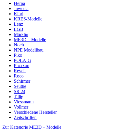
Herpa
Juweela
Kibri
KRES-Modelle
Lenz
LGB
Märklin
ME3D – Modelle
Noch
NPE Modellbau
Piko
POLA-G
Proxxon
Revell
Roco
Schirmer
Seuthe
SR 24
Tillig
Viessmann
Vollmer
Verschiedene Hersteller
Zeitschriften
Zur Kategorie ME3D – Modelle