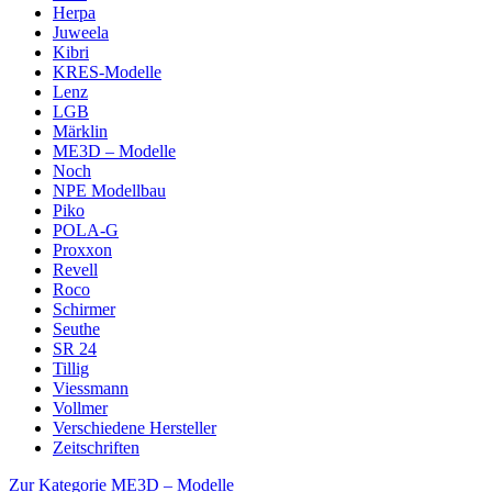
Herpa
Juweela
Kibri
KRES-Modelle
Lenz
LGB
Märklin
ME3D – Modelle
Noch
NPE Modellbau
Piko
POLA-G
Proxxon
Revell
Roco
Schirmer
Seuthe
SR 24
Tillig
Viessmann
Vollmer
Verschiedene Hersteller
Zeitschriften
Zur Kategorie ME3D – Modelle