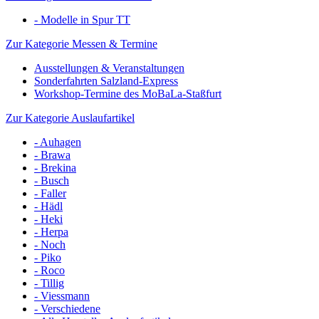
- Modelle in Spur TT
Zur Kategorie Messen & Termine
Ausstellungen & Veranstaltungen
Sonderfahrten Salzland-Express
Workshop-Termine des MoBaLa-Staßfurt
Zur Kategorie Auslaufartikel
- Auhagen
- Brawa
- Brekina
- Busch
- Faller
- Hädl
- Heki
- Herpa
- Noch
- Piko
- Roco
- Tillig
- Viessmann
- Verschiedene