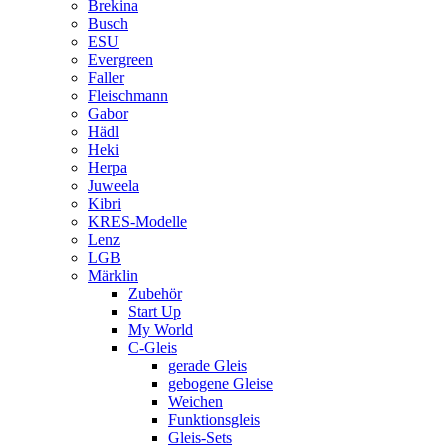
Brekina
Busch
ESU
Evergreen
Faller
Fleischmann
Gabor
Hädl
Heki
Herpa
Juweela
Kibri
KRES-Modelle
Lenz
LGB
Märklin
Zubehör
Start Up
My World
C-Gleis
gerade Gleis
gebogene Gleise
Weichen
Funktionsgleis
Gleis-Sets