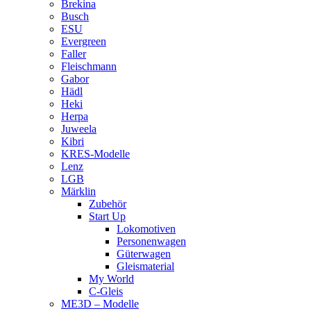
Brekina
Busch
ESU
Evergreen
Faller
Fleischmann
Gabor
Hädl
Heki
Herpa
Juweela
Kibri
KRES-Modelle
Lenz
LGB
Märklin
Zubehör
Start Up
Lokomotiven
Personenwagen
Güterwagen
Gleismaterial
My World
C-Gleis
ME3D – Modelle