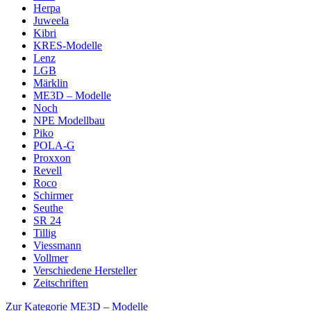
Herpa
Juweela
Kibri
KRES-Modelle
Lenz
LGB
Märklin
ME3D – Modelle
Noch
NPE Modellbau
Piko
POLA-G
Proxxon
Revell
Roco
Schirmer
Seuthe
SR 24
Tillig
Viessmann
Vollmer
Verschiedene Hersteller
Zeitschriften
Zur Kategorie ME3D – Modelle