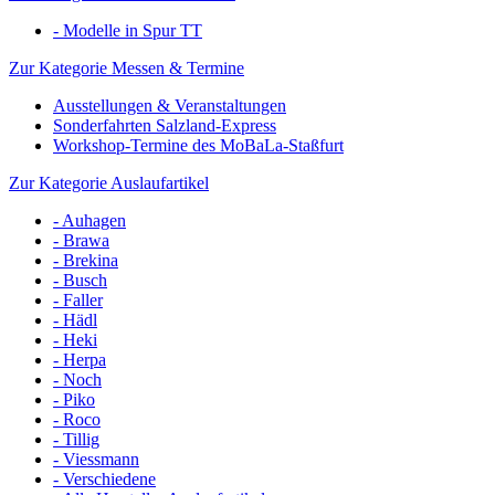
- Modelle in Spur TT
Zur Kategorie Messen & Termine
Ausstellungen & Veranstaltungen
Sonderfahrten Salzland-Express
Workshop-Termine des MoBaLa-Staßfurt
Zur Kategorie Auslaufartikel
- Auhagen
- Brawa
- Brekina
- Busch
- Faller
- Hädl
- Heki
- Herpa
- Noch
- Piko
- Roco
- Tillig
- Viessmann
- Verschiedene