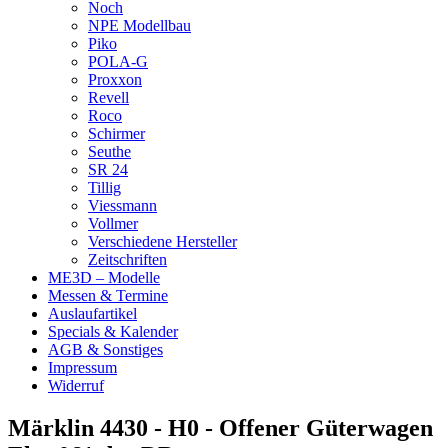
Noch
NPE Modellbau
Piko
POLA-G
Proxxon
Revell
Roco
Schirmer
Seuthe
SR 24
Tillig
Viessmann
Vollmer
Verschiedene Hersteller
Zeitschriften
ME3D – Modelle
Messen & Termine
Auslaufartikel
Specials & Kalender
AGB & Sonstiges
Impressum
Widerruf
Märklin 4430 - H0 - Offener Güterwagen