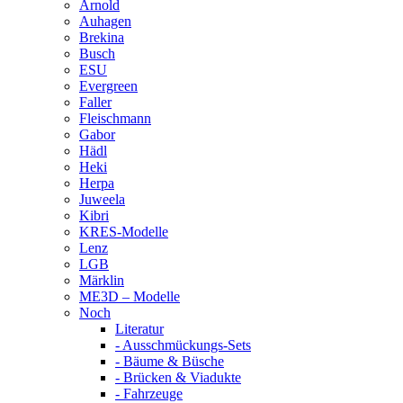
Arnold
Auhagen
Brekina
Busch
ESU
Evergreen
Faller
Fleischmann
Gabor
Hädl
Heki
Herpa
Juweela
Kibri
KRES-Modelle
Lenz
LGB
Märklin
ME3D – Modelle
Noch
Literatur
- Ausschmückungs-Sets
- Bäume & Büsche
- Brücken & Viadukte
- Fahrzeuge