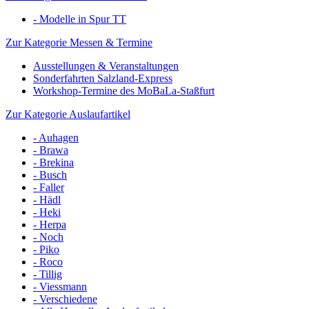
- Modelle in Spur TT
Zur Kategorie Messen & Termine
Ausstellungen & Veranstaltungen
Sonderfahrten Salzland-Express
Workshop-Termine des MoBaLa-Staßfurt
Zur Kategorie Auslaufartikel
- Auhagen
- Brawa
- Brekina
- Busch
- Faller
- Hädl
- Heki
- Herpa
- Noch
- Piko
- Roco
- Tillig
- Viessmann
- Verschiedene