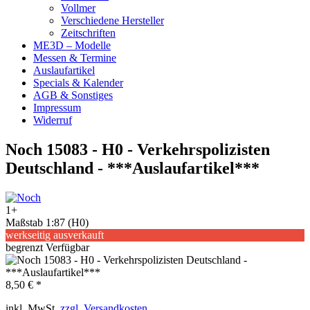
Vollmer
Verschiedene Hersteller
Zeitschriften
ME3D – Modelle
Messen & Termine
Auslaufartikel
Specials & Kalender
AGB & Sonstiges
Impressum
Widerruf
Noch 15083 - H0 - Verkehrspolizisten
Deutschland - ***Auslaufartikel***
1+
Maßstab 1:87 (H0)
werkseitig ausverkauft
begrenzt Verfügbar
8,50 € *
inkl. MwSt.
zzgl. Versandkosten