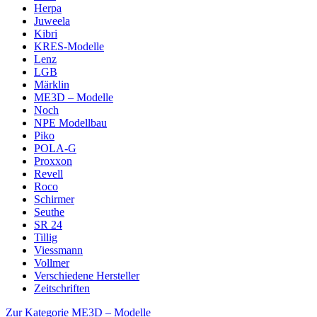
Herpa
Juweela
Kibri
KRES-Modelle
Lenz
LGB
Märklin
ME3D – Modelle
Noch
NPE Modellbau
Piko
POLA-G
Proxxon
Revell
Roco
Schirmer
Seuthe
SR 24
Tillig
Viessmann
Vollmer
Verschiedene Hersteller
Zeitschriften
Zur Kategorie ME3D – Modelle