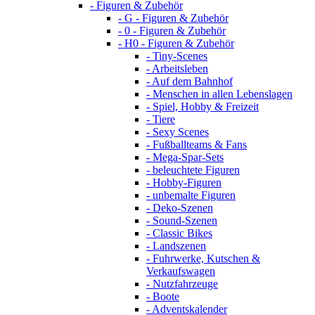
- Figuren & Zubehör
- G - Figuren & Zubehör
- 0 - Figuren & Zubehör
- H0 - Figuren & Zubehör
- Tiny-Scenes
- Arbeitsleben
- Auf dem Bahnhof
- Menschen in allen Lebenslagen
- Spiel, Hobby & Freizeit
- Tiere
- Sexy Scenes
- Fußballteams & Fans
- Mega-Spar-Sets
- beleuchtete Figuren
- Hobby-Figuren
- unbemalte Figuren
- Deko-Szenen
- Sound-Szenen
- Classic Bikes
- Landszenen
- Fuhrwerke, Kutschen &
Verkaufswagen
- Nutzfahrzeuge
- Boote
- Adventskalender