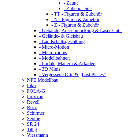
- Zäune
- Zubehör-Sets
- TT - Figuren & Zubehör
- N - Figuren & Zubehör
- Z - Figuren & Zubehör
- Gebäude, Ausschmückung & Laser-Cut -
- Gelände- & Gleisbau
- Landschaftsgestaltung
- Micro-Motion
- Micro-rooms
- Modellbahnen
- Portale, Mauern & Arkaden
- 3D Minis
- Vergessene Orte & „Lost Places“
NPE Modellbau
Piko
POLA-G
Proxxon
Revell
Roco
Schirmer
Seuthe
SR 24
Tillig
Viessmann