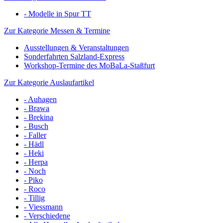
- Modelle in Spur TT
Zur Kategorie Messen & Termine
Ausstellungen & Veranstaltungen
Sonderfahrten Salzland-Express
Workshop-Termine des MoBaLa-Staßfurt
Zur Kategorie Auslaufartikel
- Auhagen
- Brawa
- Brekina
- Busch
- Faller
- Hädl
- Heki
- Herpa
- Noch
- Piko
- Roco
- Tillig
- Viessmann
- Verschiedene