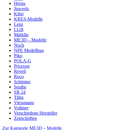
Herpa
Juweela
Kibri
KRES-Modelle
Lenz
LGB
Märklin
ME3D – Modelle
Noch
NPE Modellbau
Piko
POLA-G
Proxxon
Revell
Roco
Schirmer
Seuthe
SR 24
Tillig
Viessmann
Vollmer
Verschiedene Hersteller
Zeitschriften
Zur Kategorie ME3D – Modelle