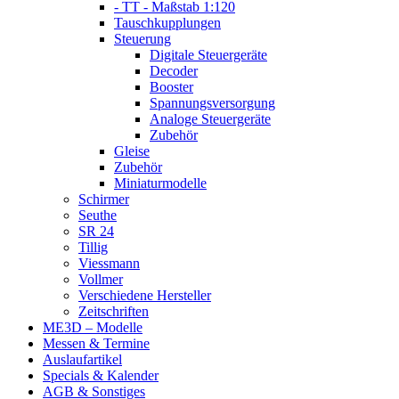
- TT - Maßstab 1:120
Tauschkupplungen
Steuerung
Digitale Steuergeräte
Decoder
Booster
Spannungsversorgung
Analoge Steuergeräte
Zubehör
Gleise
Zubehör
Miniaturmodelle
Schirmer
Seuthe
SR 24
Tillig
Viessmann
Vollmer
Verschiedene Hersteller
Zeitschriften
ME3D – Modelle
Messen & Termine
Auslaufartikel
Specials & Kalender
AGB & Sonstiges