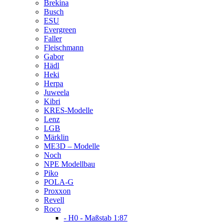
Brekina
Busch
ESU
Evergreen
Faller
Fleischmann
Gabor
Hädl
Heki
Herpa
Juweela
Kibri
KRES-Modelle
Lenz
LGB
Märklin
ME3D – Modelle
Noch
NPE Modellbau
Piko
POLA-G
Proxxon
Revell
Roco
- H0 - Maßstab 1:87