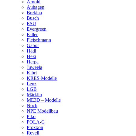
Arnold
Auhagen
Brekina
Busch
ESU
Evergreen
Faller
Fleischmann
Gabor
Hädl
Heki
Herpa
Juweela
Kibri
KRES-Modelle
Lenz
LGB
Märklin
ME3D – Modelle
Noch
NPE Modellbau
Piko
POLA-G
Proxxon
Revell