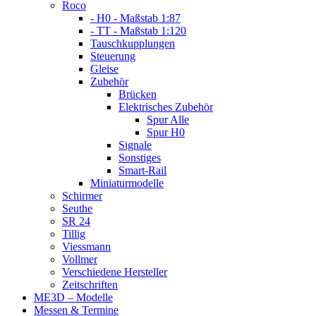
Roco
- H0 - Maßstab 1:87
- TT - Maßstab 1:120
Tauschkupplungen
Steuerung
Gleise
Zubehör
Brücken
Elektrisches Zubehör
Spur Alle
Spur H0
Signale
Sonstiges
Smart-Rail
Miniaturmodelle
Schirmer
Seuthe
SR 24
Tillig
Viessmann
Vollmer
Verschiedene Hersteller
Zeitschriften
ME3D – Modelle
Messen & Termine