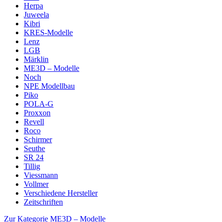
Herpa
Juweela
Kibri
KRES-Modelle
Lenz
LGB
Märklin
ME3D – Modelle
Noch
NPE Modellbau
Piko
POLA-G
Proxxon
Revell
Roco
Schirmer
Seuthe
SR 24
Tillig
Viessmann
Vollmer
Verschiedene Hersteller
Zeitschriften
Zur Kategorie ME3D – Modelle