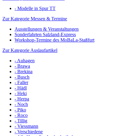
- Modelle in Spur TT
Zur Kategorie Messen & Termine
Ausstellungen & Veranstaltungen
Sonderfahrten Salzland-Express
Workshop-Termine des MoBaLa-Staßfurt
Zur Kategorie Auslaufartikel
- Auhagen
- Brawa
- Brekina
- Busch
- Faller
- Hädl
- Heki
- Herpa
- Noch
- Piko
- Roco
- Tillig
- Viessmann
- Verschiedene