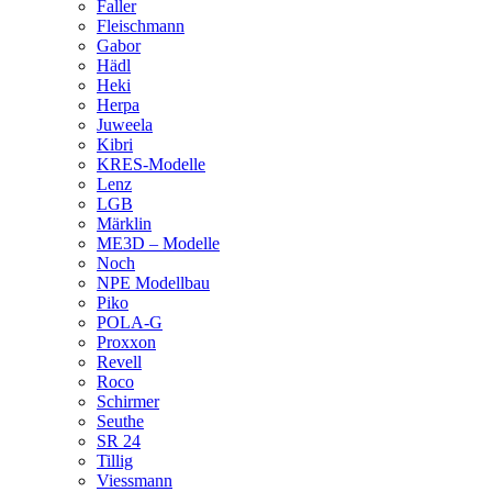
Faller
Fleischmann
Gabor
Hädl
Heki
Herpa
Juweela
Kibri
KRES-Modelle
Lenz
LGB
Märklin
ME3D – Modelle
Noch
NPE Modellbau
Piko
POLA-G
Proxxon
Revell
Roco
Schirmer
Seuthe
SR 24
Tillig
Viessmann