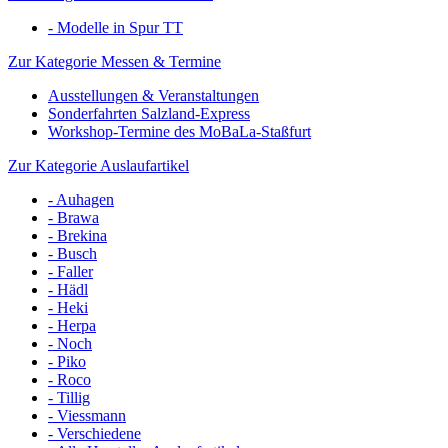
- Modelle in Spur TT
Zur Kategorie Messen & Termine
Ausstellungen & Veranstaltungen
Sonderfahrten Salzland-Express
Workshop-Termine des MoBaLa-Staßfurt
Zur Kategorie Auslaufartikel
- Auhagen
- Brawa
- Brekina
- Busch
- Faller
- Hädl
- Heki
- Herpa
- Noch
- Piko
- Roco
- Tillig
- Viessmann
- Verschiedene