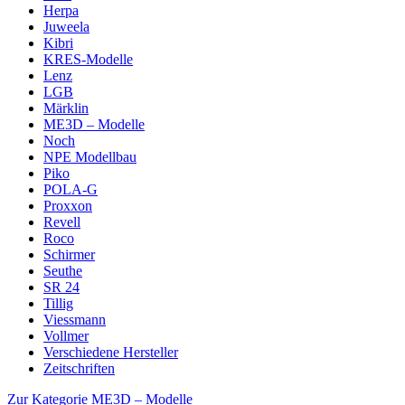
Herpa
Juweela
Kibri
KRES-Modelle
Lenz
LGB
Märklin
ME3D – Modelle
Noch
NPE Modellbau
Piko
POLA-G
Proxxon
Revell
Roco
Schirmer
Seuthe
SR 24
Tillig
Viessmann
Vollmer
Verschiedene Hersteller
Zeitschriften
Zur Kategorie ME3D – Modelle