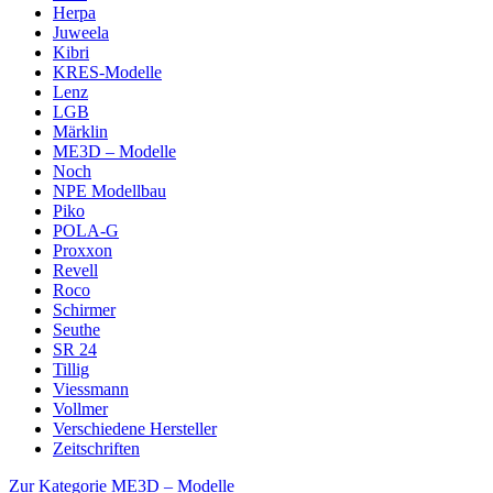
Herpa
Juweela
Kibri
KRES-Modelle
Lenz
LGB
Märklin
ME3D – Modelle
Noch
NPE Modellbau
Piko
POLA-G
Proxxon
Revell
Roco
Schirmer
Seuthe
SR 24
Tillig
Viessmann
Vollmer
Verschiedene Hersteller
Zeitschriften
Zur Kategorie ME3D – Modelle