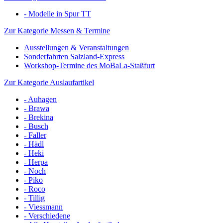
- Modelle in Spur TT
Zur Kategorie Messen & Termine
Ausstellungen & Veranstaltungen
Sonderfahrten Salzland-Express
Workshop-Termine des MoBaLa-Staßfurt
Zur Kategorie Auslaufartikel
- Auhagen
- Brawa
- Brekina
- Busch
- Faller
- Hädl
- Heki
- Herpa
- Noch
- Piko
- Roco
- Tillig
- Viessmann
- Verschiedene