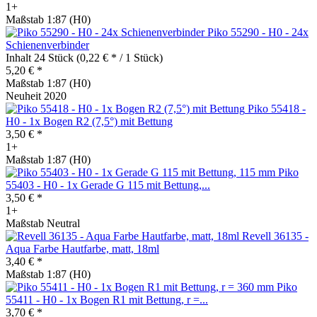
1+
Maßstab 1:87 (H0)
Piko 55290 - H0 - 24x
Schienenverbinder
Inhalt
24 Stück
(0,22 € * / 1 Stück)
5,20 € *
Maßstab 1:87 (H0)
Neuheit 2020
Piko 55418 -
H0 - 1x Bogen R2 (7,5°) mit Bettung
3,50 € *
1+
Maßstab 1:87 (H0)
Piko
55403 - H0 - 1x Gerade G 115 mit Bettung,...
3,50 € *
1+
Maßstab Neutral
Revell 36135 -
Aqua Farbe Hautfarbe, matt, 18ml
3,40 € *
Maßstab 1:87 (H0)
Piko
55411 - H0 - 1x Bogen R1 mit Bettung, r =...
3,70 € *