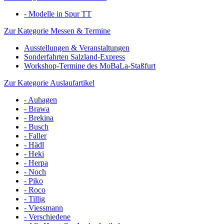
- Modelle in Spur TT
Zur Kategorie Messen & Termine
Ausstellungen & Veranstaltungen
Sonderfahrten Salzland-Express
Workshop-Termine des MoBaLa-Staßfurt
Zur Kategorie Auslaufartikel
- Auhagen
- Brawa
- Brekina
- Busch
- Faller
- Hädl
- Heki
- Herpa
- Noch
- Piko
- Roco
- Tillig
- Viessmann
- Verschiedene