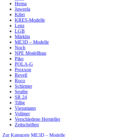
Herpa
Juweela
Kibri
KRES-Modelle
Lenz
LGB
Märklin
ME3D – Modelle
Noch
NPE Modellbau
Piko
POLA-G
Proxxon
Revell
Roco
Schirmer
Seuthe
SR 24
Tillig
Viessmann
Vollmer
Verschiedene Hersteller
Zeitschriften
Zur Kategorie ME3D – Modelle