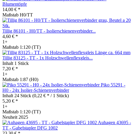
Blumentöpfe
14,00 € *
Maßstab H0/TT
Tillig 86101 - H0/TT - Isolierschienenverbinder...
4,60 € *
1+
Maßstab 1:120 (TT)
Tillig 83125 - TT - 1x Holzschwellenflexgleis...
Inhalt
1 Stück
7,20 € *
1+
Maßstab 1:87 (H0)
Piko 55291 -
H0 - 24x Isolier-Schienenverbinder
Inhalt
24 Stück
(0,22 € * / 1 Stück)
5,20 € *
1+
Maßstab 1:120 (TT)
Neuheit 2025
Auhagen 43695 -
TT - Gabelstapler DFG 1002
23,30 € *