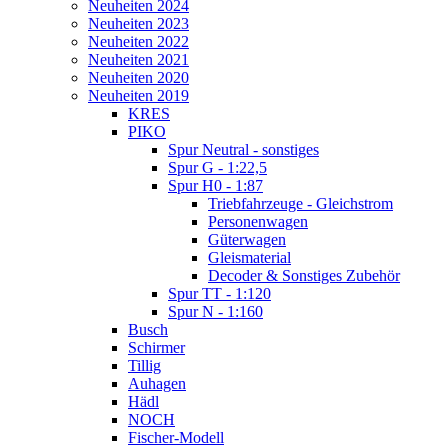
Neuheiten 2024
Neuheiten 2023
Neuheiten 2022
Neuheiten 2021
Neuheiten 2020
Neuheiten 2019
KRES
PIKO
Spur Neutral - sonstiges
Spur G - 1:22,5
Spur H0 - 1:87
Triebfahrzeuge - Gleichstrom
Personenwagen
Güterwagen
Gleismaterial
Decoder & Sonstiges Zubehör
Spur TT - 1:120
Spur N - 1:160
Busch
Schirmer
Tillig
Auhagen
Hädl
NOCH
Fischer-Modell