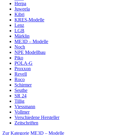
Herpa
Juweela
Kibri
KRES-Modelle
Lenz
LGB
Märklin
ME3D – Modelle
Noch
NPE Modellbau
Piko
POLA-G
Proxxon
Revell
Roco
Schirmer
Seuthe
SR 24
Tillig
Viessmann
Vollmer
Verschiedene Hersteller
Zeitschriften
Zur Kategorie ME3D – Modelle