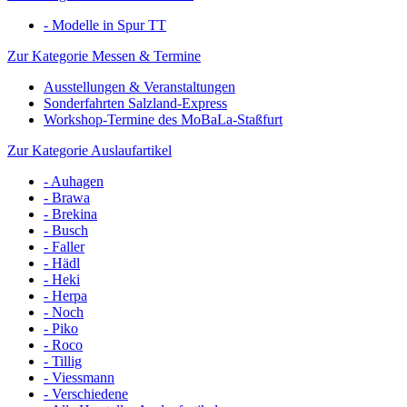
- Modelle in Spur TT
Zur Kategorie Messen & Termine
Ausstellungen & Veranstaltungen
Sonderfahrten Salzland-Express
Workshop-Termine des MoBaLa-Staßfurt
Zur Kategorie Auslaufartikel
- Auhagen
- Brawa
- Brekina
- Busch
- Faller
- Hädl
- Heki
- Herpa
- Noch
- Piko
- Roco
- Tillig
- Viessmann
- Verschiedene