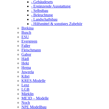
- Gebäudesets
- Ergänzende Ausstattung
- Selbstbau
- Beleuchtung
- Landschaftsbau
- Hilfsmittel & sonstiges Zubehör
Brekina
Busch
ESU
Evergreen
Faller
Fleischmann
Gabor
Hädl
Heki
Herpa
Juweela
Kibri
KRES-Modelle
Lenz
LGB
Märklin
ME3D – Modelle
Noch
NPE Modellbau