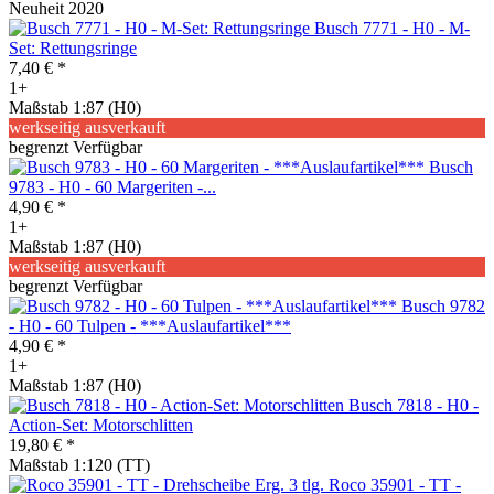
Neuheit 2020
Busch 7771 - H0 - M-
Set: Rettungsringe
7,40 € *
1+
Maßstab 1:87 (H0)
werkseitig ausverkauft
begrenzt Verfügbar
Busch
9783 - H0 - 60 Margeriten -...
4,90 € *
1+
Maßstab 1:87 (H0)
werkseitig ausverkauft
begrenzt Verfügbar
Busch 9782
- H0 - 60 Tulpen - ***Auslaufartikel***
4,90 € *
1+
Maßstab 1:87 (H0)
Busch 7818 - H0 -
Action-Set: Motorschlitten
19,80 € *
Maßstab 1:120 (TT)
Roco 35901 - TT -