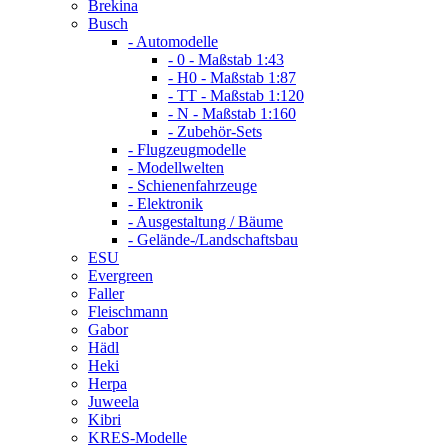
Brekina
Busch
- Automodelle
- 0 - Maßstab 1:43
- H0 - Maßstab 1:87
- TT - Maßstab 1:120
- N - Maßstab 1:160
- Zubehör-Sets
- Flugzeugmodelle
- Modellwelten
- Schienenfahrzeuge
- Elektronik
- Ausgestaltung / Bäume
- Gelände-/Landschaftsbau
ESU
Evergreen
Faller
Fleischmann
Gabor
Hädl
Heki
Herpa
Juweela
Kibri
KRES-Modelle