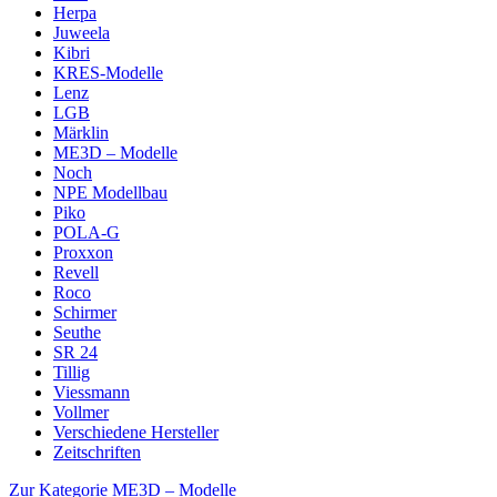
Herpa
Juweela
Kibri
KRES-Modelle
Lenz
LGB
Märklin
ME3D – Modelle
Noch
NPE Modellbau
Piko
POLA-G
Proxxon
Revell
Roco
Schirmer
Seuthe
SR 24
Tillig
Viessmann
Vollmer
Verschiedene Hersteller
Zeitschriften
Zur Kategorie ME3D – Modelle