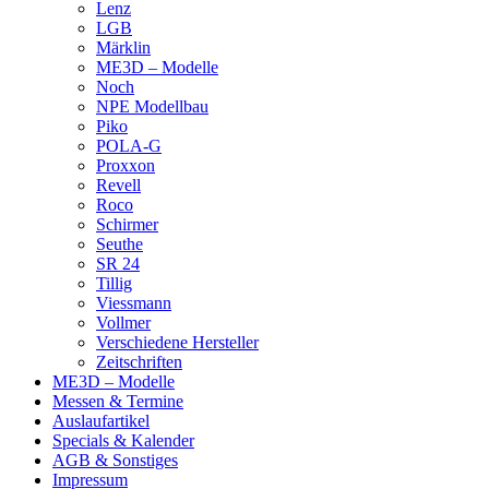
Lenz
LGB
Märklin
ME3D – Modelle
Noch
NPE Modellbau
Piko
POLA-G
Proxxon
Revell
Roco
Schirmer
Seuthe
SR 24
Tillig
Viessmann
Vollmer
Verschiedene Hersteller
Zeitschriften
ME3D – Modelle
Messen & Termine
Auslaufartikel
Specials & Kalender
AGB & Sonstiges
Impressum