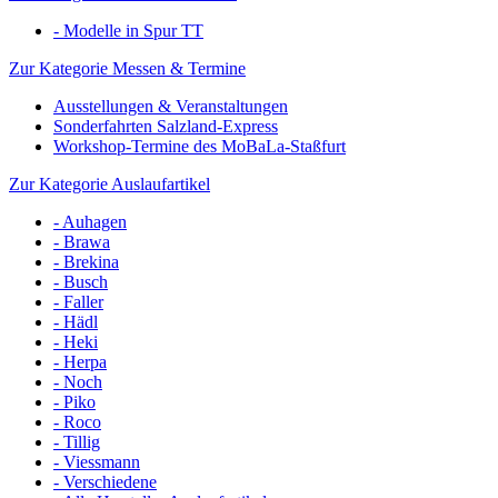
- Modelle in Spur TT
Zur Kategorie Messen & Termine
Ausstellungen & Veranstaltungen
Sonderfahrten Salzland-Express
Workshop-Termine des MoBaLa-Staßfurt
Zur Kategorie Auslaufartikel
- Auhagen
- Brawa
- Brekina
- Busch
- Faller
- Hädl
- Heki
- Herpa
- Noch
- Piko
- Roco
- Tillig
- Viessmann
- Verschiedene