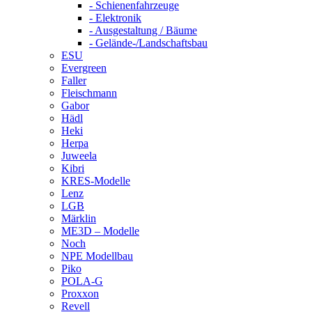
- Schienenfahrzeuge
- Elektronik
- Ausgestaltung / Bäume
- Gelände-/Landschaftsbau
ESU
Evergreen
Faller
Fleischmann
Gabor
Hädl
Heki
Herpa
Juweela
Kibri
KRES-Modelle
Lenz
LGB
Märklin
ME3D – Modelle
Noch
NPE Modellbau
Piko
POLA-G
Proxxon
Revell