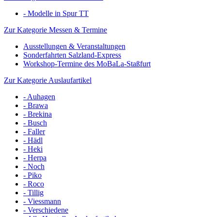
- Modelle in Spur TT
Zur Kategorie Messen & Termine
Ausstellungen & Veranstaltungen
Sonderfahrten Salzland-Express
Workshop-Termine des MoBaLa-Staßfurt
Zur Kategorie Auslaufartikel
- Auhagen
- Brawa
- Brekina
- Busch
- Faller
- Hädl
- Heki
- Herpa
- Noch
- Piko
- Roco
- Tillig
- Viessmann
- Verschiedene