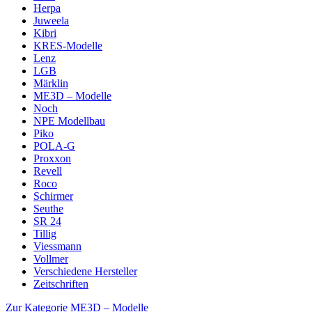
Herpa
Juweela
Kibri
KRES-Modelle
Lenz
LGB
Märklin
ME3D – Modelle
Noch
NPE Modellbau
Piko
POLA-G
Proxxon
Revell
Roco
Schirmer
Seuthe
SR 24
Tillig
Viessmann
Vollmer
Verschiedene Hersteller
Zeitschriften
Zur Kategorie ME3D – Modelle