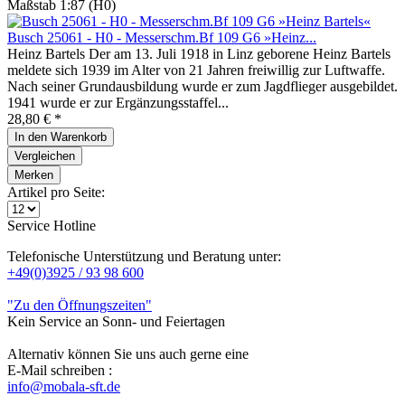
Maßstab 1:87 (H0)
Busch 25061 - H0 - Messerschm.Bf 109 G6 »Heinz...
Heinz Bartels Der am 13. Juli 1918 in Linz geborene Heinz Bartels
meldete sich 1939 im Alter von 21 Jahren freiwillig zur Luftwaffe.
Nach seiner Grundausbildung wurde er zum Jagdflieger ausgebildet.
1941 wurde er zur Ergänzungsstaffel...
28,80 € *
In den
Warenkorb
Vergleichen
Merken
Artikel pro Seite:
Service Hotline
Telefonische Unterstützung und Beratung unter:
+49(0)3925 / 93 98 600
"Zu den Öffnungszeiten"
Kein Service an Sonn- und Feiertagen
Alternativ können Sie uns auch gerne eine
E-Mail schreiben :
info@mobala-sft.de