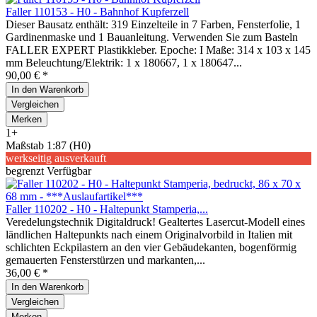
Faller 110153 - H0 - Bahnhof Kupferzell
Dieser Bausatz enthält: 319 Einzelteile in 7 Farben, Fensterfolie, 1
Gardinenmaske und 1 Bauanleitung. Verwenden Sie zum Basteln
FALLER EXPERT Plastikkleber. Epoche: I Maße: 314 x 103 x 145
mm Beleuchtung/Elektrik: 1 x 180667, 1 x 180647...
90,00 € *
In den
Warenkorb
Vergleichen
Merken
1+
Maßstab 1:87 (H0)
werkseitig ausverkauft
begrenzt Verfügbar
Faller 110202 - H0 - Haltepunkt Stamperia,...
Veredelungstechnik Digitaldruck! Gealtertes Lasercut-Modell eines
ländlichen Haltepunkts nach einem Originalvorbild in Italien mit
schlichten Eckpilastern an den vier Gebäudekanten, bogenförmig
gemauerten Fensterstürzen und markanten,...
36,00 € *
In den
Warenkorb
Vergleichen
Merken