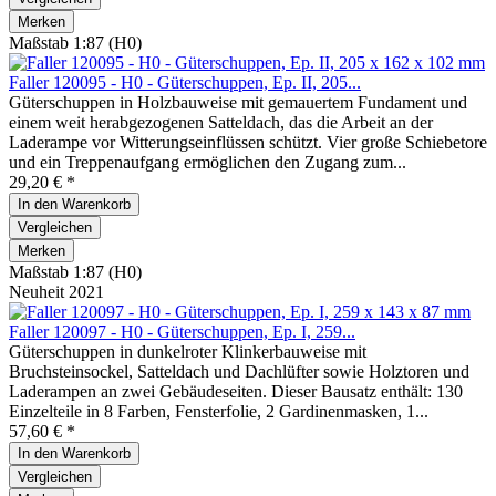
Merken
Maßstab 1:87 (H0)
Faller 120095 - H0 - Güterschuppen, Ep. II, 205...
Güterschuppen in Holzbauweise mit gemauertem Fundament und
einem weit herabgezogenen Satteldach, das die Arbeit an der
Laderampe vor Witterungseinflüssen schützt. Vier große Schiebetore
und ein Treppenaufgang ermöglichen den Zugang zum...
29,20 € *
In den
Warenkorb
Vergleichen
Merken
Maßstab 1:87 (H0)
Neuheit 2021
Faller 120097 - H0 - Güterschuppen, Ep. I, 259...
Güterschuppen in dunkelroter Klinkerbauweise mit
Bruchsteinsockel, Satteldach und Dachlüfter sowie Holztoren und
Laderampen an zwei Gebäudeseiten. Dieser Bausatz enthält: 130
Einzelteile in 8 Farben, Fensterfolie, 2 Gardinenmasken, 1...
57,60 € *
In den
Warenkorb
Vergleichen