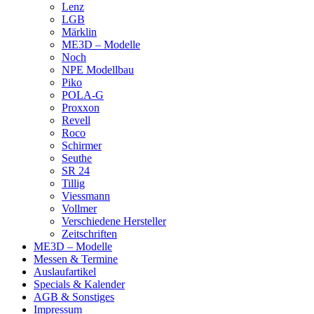
Lenz
LGB
Märklin
ME3D – Modelle
Noch
NPE Modellbau
Piko
POLA-G
Proxxon
Revell
Roco
Schirmer
Seuthe
SR 24
Tillig
Viessmann
Vollmer
Verschiedene Hersteller
Zeitschriften
ME3D – Modelle
Messen & Termine
Auslaufartikel
Specials & Kalender
AGB & Sonstiges
Impressum