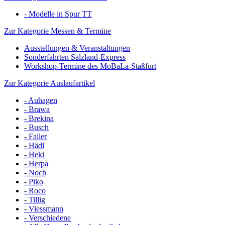
- Modelle in Spur TT
Zur Kategorie Messen & Termine
Ausstellungen & Veranstaltungen
Sonderfahrten Salzland-Express
Workshop-Termine des MoBaLa-Staßfurt
Zur Kategorie Auslaufartikel
- Auhagen
- Brawa
- Brekina
- Busch
- Faller
- Hädl
- Heki
- Herpa
- Noch
- Piko
- Roco
- Tillig
- Viessmann
- Verschiedene