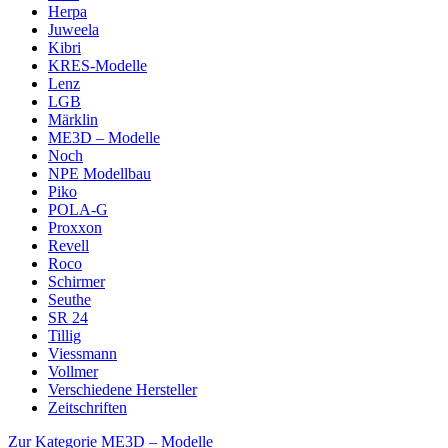
Herpa
Juweela
Kibri
KRES-Modelle
Lenz
LGB
Märklin
ME3D – Modelle
Noch
NPE Modellbau
Piko
POLA-G
Proxxon
Revell
Roco
Schirmer
Seuthe
SR 24
Tillig
Viessmann
Vollmer
Verschiedene Hersteller
Zeitschriften
Zur Kategorie ME3D – Modelle