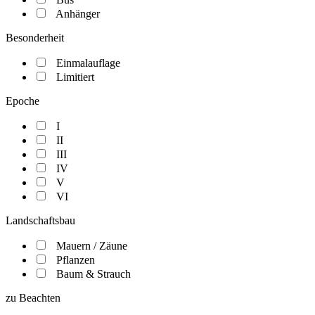
Anhänger
Besonderheit
Einmalauflage
Limitiert
Epoche
I
II
III
IV
V
VI
Landschaftsbau
Mauern / Zäune
Pflanzen
Baum & Strauch
zu Beachten