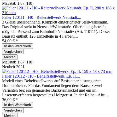
Maßstab 1:87 (H0)
Faller 120111 - H0 - Reiterstellwerk Neustadt,...
3 Gleise überspannend. Komplett eingerichteter Stellwerksraum.
Das Original steht in Neustadt/Weinstraße. Oberleitungsbetrieb
möglich. Passend zum Bahnhof »Neustadt« (Art. 110111). Dieser
Bausatz enthält: 126 Einzelteile in 4 Farben,...
54,00 € *
In den
Warenkorb
Vergleichen
Merken
Maßstab 1:87 (H0)
Neuheit 2021
Faller 120112 - H0 - Behelfsstellwerk, Ep. II,...
Modell eines Behelfsstellwerks auf Basis einer ausrangierten
Donnerbüchse. Für das Fundament liegen dem Bausatz zwei
Varianten bei: ein gemauerter Backsteinsockel und ein im
Lasercutverfahren hergestelltes Holzgerüst. In der Reihe »Alte...
36,00 € *
In den
Warenkorb
Vergleichen
Merken