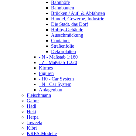
Bahnhöfe
Bahnbauten
Brücken / Auf- & Abfahrten
Handel, Gewerbe, Industrie
Die Stadt, das Dorf
Hobby-Gebäude
Ausschmückung
Container
Straßenfolie
Dekorplatten
- N - Maßstab 1:160
- Z - Maßstab 1:220
Kirmes
Figuren
- H0 - Car System
- N - Car System
Anlagenbau
Fleischmann
Gabor
Hädl
Heki
Herpa
Juweela
Kibri
KRES-Modelle