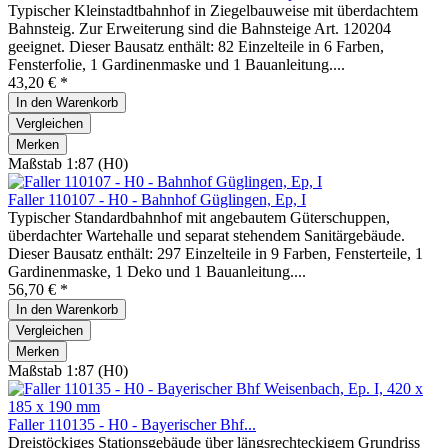
Typischer Kleinstadtbahnhof in Ziegelbauweise mit überdachtem
Bahnsteig. Zur Erweiterung sind die Bahnsteige Art. 120204
geeignet. Dieser Bausatz enthält: 82 Einzelteile in 6 Farben,
Fensterfolie, 1 Gardinenmaske und 1 Bauanleitung....
43,20 € *
In den
Warenkorb
Vergleichen
Merken
Maßstab 1:87 (H0)
Faller 110107 - H0 - Bahnhof Güglingen, Ep, I
Typischer Standardbahnhof mit angebautem Güter­schuppen,
überdachter Wartehalle und sepa­rat stehendem Sanitär­gebäude.
Dieser Bausatz enthält: 297 Einzelteile in 9 Farben, Fensterteile, 1
Gardinenmaske, 1 Deko und 1 Bauanleitung....
56,70 € *
In den
Warenkorb
Vergleichen
Merken
Maßstab 1:87 (H0)
Faller 110135 - H0 - Bayerischer Bhf...
Dreistöckiges Stationsgebäude über längsrechteckigem Grundriss