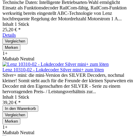
Technische Daten: Intelligente Betriebsarten-Wahl ermöglicht
Einsatz als Funktionsdecoder RailCom-fähig, RailCom-Funktion
werkseitig bereits eingestellt ABC-Technologie von Lenz
hochfrequente Regelung der Motordrehzahl Motorstrom 1 A...
Inhalt
1 Stück
25,20 € *
Details
Vergleichen
Merken
1+
Maßstab Neutral
Lenz 10310-02 - Lokdecoder Silver mini+ zum löten
Silver+ mini: die mini-Version des SILVER Decoders, nochmal
kleiner! Somit steht auch für die Freunde der kleinen Spurweiten ein
Decoder mit den Eigenschaften der SILVER - Serie zu einem
hervorragenden Preis- / Leistungsverhältnis zur...
Inhalt
1 Stück
39,20 € *
In den
Warenkorb
Vergleichen
Merken
1+
Maßstab Neutral