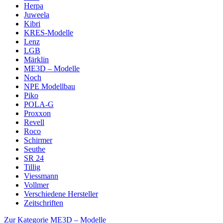
Herpa
Juweela
Kibri
KRES-Modelle
Lenz
LGB
Märklin
ME3D – Modelle
Noch
NPE Modellbau
Piko
POLA-G
Proxxon
Revell
Roco
Schirmer
Seuthe
SR 24
Tillig
Viessmann
Vollmer
Verschiedene Hersteller
Zeitschriften
Zur Kategorie ME3D – Modelle