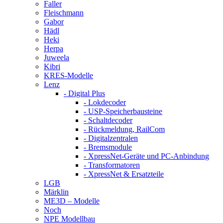
Faller
Fleischmann
Gabor
Hädl
Heki
Herpa
Juweela
Kibri
KRES-Modelle
Lenz
- Digital Plus
- Lokdecoder
- USP-Speicherbausteine
- Schaltdecoder
- Rückmeldung, RailCom
- Digitalzentralen
- Bremsmodule
- XpressNet-Geräte und PC-Anbindung
- Transformatoren
- XpressNet & Ersatzteile
LGB
Märklin
ME3D – Modelle
Noch
NPE Modellbau