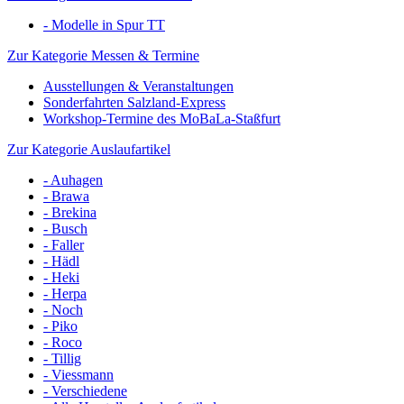
- Modelle in Spur TT
Zur Kategorie Messen & Termine
Ausstellungen & Veranstaltungen
Sonderfahrten Salzland-Express
Workshop-Termine des MoBaLa-Staßfurt
Zur Kategorie Auslaufartikel
- Auhagen
- Brawa
- Brekina
- Busch
- Faller
- Hädl
- Heki
- Herpa
- Noch
- Piko
- Roco
- Tillig
- Viessmann
- Verschiedene