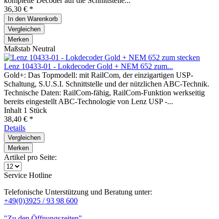
komplette Decoder auf die Schnittstelle...
36,30 € *
In den
Warenkorb
Vergleichen
Merken
Maßstab Neutral
Lenz 10433-01 - Lokdecoder Gold + NEM 652 zum...
Gold+: Das Topmodell: mit RailCom, der einzigartigen USP-
Schaltung, S.U.S.I. Schnittstelle und der nützlichen ABC-Technik.
Technische Daten: RailCom-fähig, RailCom-Funktion werkseitig
bereits eingestellt ABC-Technologie von Lenz USP -...
Inhalt
1 Stück
38,40 € *
Details
Vergleichen
Merken
Artikel pro Seite:
Service Hotline
Telefonische Unterstützung und Beratung unter:
+49(0)3925 / 93 98 600
"Zu den Öffnungszeiten"