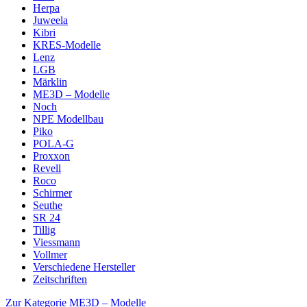
Herpa
Juweela
Kibri
KRES-Modelle
Lenz
LGB
Märklin
ME3D – Modelle
Noch
NPE Modellbau
Piko
POLA-G
Proxxon
Revell
Roco
Schirmer
Seuthe
SR 24
Tillig
Viessmann
Vollmer
Verschiedene Hersteller
Zeitschriften
Zur Kategorie ME3D – Modelle