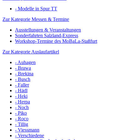
- Modelle in Spur TT
Zur Kategorie Messen & Termine
Ausstellungen & Veranstaltungen
Sonderfahrten Salzland-Express
Workshop-Termine des MoBaLa-Staßfurt
Zur Kategorie Auslaufartikel
- Auhagen
- Brawa
- Brekina
- Busch
- Faller
- Hädl
- Heki
- Herpa
- Noch
- Piko
- Roco
- Tillig
- Viessmann
- Verschiedene