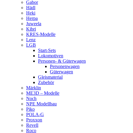
Gabor
Hädl
Heki
Herpa
Juweela
Kibri
KRES-Modelle
Lenz
LGB
Start-Sets
Lokomotiven
Personen- & Güterwagen
Personenwagen
Güterwagen
Gleismaterial
Zubehör
Märklin
ME3D – Modelle
Noch
NPE Modellbau
Piko
POLA-G
Proxxon
Revell
Roco