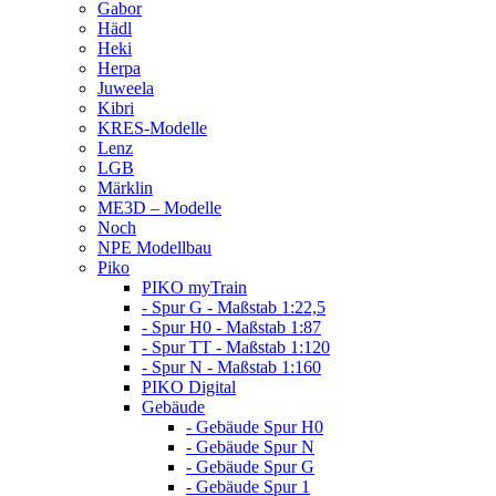
Gabor
Hädl
Heki
Herpa
Juweela
Kibri
KRES-Modelle
Lenz
LGB
Märklin
ME3D – Modelle
Noch
NPE Modellbau
Piko
PIKO myTrain
- Spur G - Maßstab 1:22,5
- Spur H0 - Maßstab 1:87
- Spur TT - Maßstab 1:120
- Spur N - Maßstab 1:160
PIKO Digital
Gebäude
- Gebäude Spur H0
- Gebäude Spur N
- Gebäude Spur G
- Gebäude Spur 1