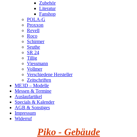
Zubehör
Literatur
Fanshop
POLA-G
Proxxon
Revell
Roco
Schirmer
Seuthe
SR 24
Tillig
Viessmann
Vollmer
Verschiedene Hersteller
Zeitschriften
ME3D – Modelle
Messen & Termine
Auslaufartikel
Specials & Kalender
AGB & Sonstiges
Impressum
Widerruf
Piko - Gebäude