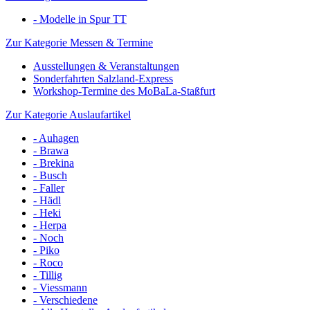
- Modelle in Spur TT
Zur Kategorie Messen & Termine
Ausstellungen & Veranstaltungen
Sonderfahrten Salzland-Express
Workshop-Termine des MoBaLa-Staßfurt
Zur Kategorie Auslaufartikel
- Auhagen
- Brawa
- Brekina
- Busch
- Faller
- Hädl
- Heki
- Herpa
- Noch
- Piko
- Roco
- Tillig
- Viessmann
- Verschiedene