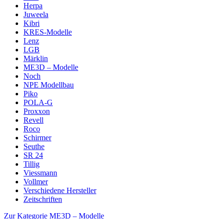
Herpa
Juweela
Kibri
KRES-Modelle
Lenz
LGB
Märklin
ME3D – Modelle
Noch
NPE Modellbau
Piko
POLA-G
Proxxon
Revell
Roco
Schirmer
Seuthe
SR 24
Tillig
Viessmann
Vollmer
Verschiedene Hersteller
Zeitschriften
Zur Kategorie ME3D – Modelle