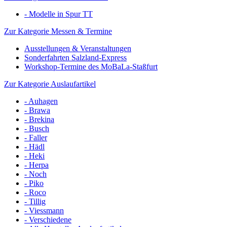
- Modelle in Spur TT
Zur Kategorie Messen & Termine
Ausstellungen & Veranstaltungen
Sonderfahrten Salzland-Express
Workshop-Termine des MoBaLa-Staßfurt
Zur Kategorie Auslaufartikel
- Auhagen
- Brawa
- Brekina
- Busch
- Faller
- Hädl
- Heki
- Herpa
- Noch
- Piko
- Roco
- Tillig
- Viessmann
- Verschiedene