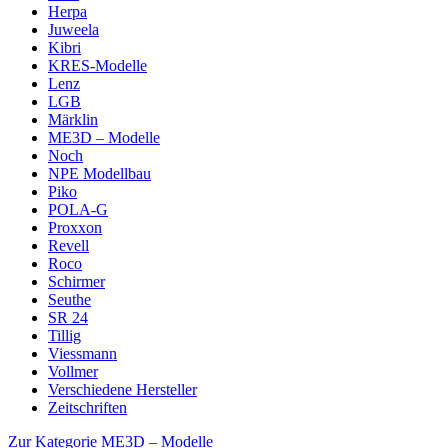
Herpa
Juweela
Kibri
KRES-Modelle
Lenz
LGB
Märklin
ME3D – Modelle
Noch
NPE Modellbau
Piko
POLA-G
Proxxon
Revell
Roco
Schirmer
Seuthe
SR 24
Tillig
Viessmann
Vollmer
Verschiedene Hersteller
Zeitschriften
Zur Kategorie ME3D – Modelle