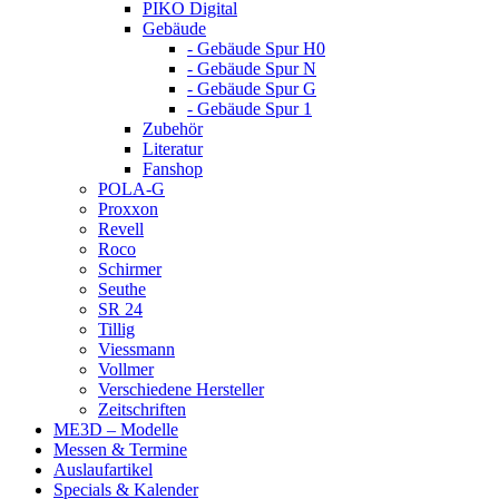
PIKO Digital
Gebäude
- Gebäude Spur H0
- Gebäude Spur N
- Gebäude Spur G
- Gebäude Spur 1
Zubehör
Literatur
Fanshop
POLA-G
Proxxon
Revell
Roco
Schirmer
Seuthe
SR 24
Tillig
Viessmann
Vollmer
Verschiedene Hersteller
Zeitschriften
ME3D – Modelle
Messen & Termine
Auslaufartikel
Specials & Kalender