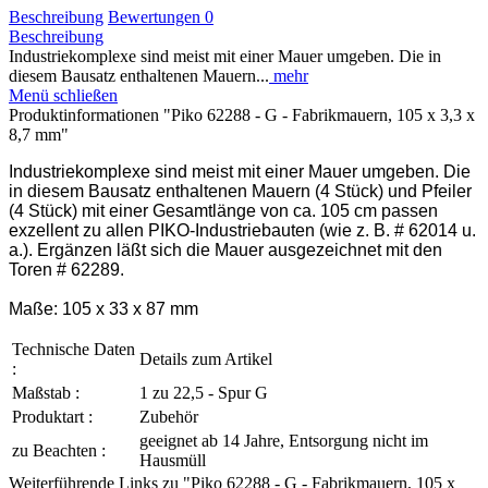
Beschreibung
Bewertungen
0
Beschreibung
Industriekomplexe sind meist mit einer Mauer umgeben. Die in
diesem Bausatz enthaltenen Mauern...
mehr
Menü schließen
Produktinformationen "Piko 62288 - G - Fabrikmauern, 105 x 3,3 x
8,7 mm"
Industriekomplexe sind meist mit einer Mauer umgeben. Die
in diesem Bausatz enthaltenen Mauern (4 Stück) und Pfeiler
(4 Stück) mit einer Gesamtlänge von ca. 105 cm passen
exzellent zu allen PIKO-Industriebauten (wie z. B. # 62014 u.
a.). Ergänzen läßt sich die Mauer ausgezeichnet mit den
Toren # 62289.
Maße: 105 x 33 x 87 mm
Technische Daten
Details zum Artikel
:
Maßstab :
1 zu 22,5 - Spur G
Produktart :
Zubehör
geeignet ab 14 Jahre, Entsorgung nicht im
zu Beachten :
Hausmüll
Weiterführende Links zu "Piko 62288 - G - Fabrikmauern, 105 x