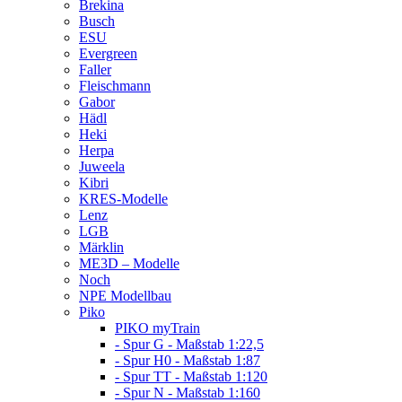
Brekina
Busch
ESU
Evergreen
Faller
Fleischmann
Gabor
Hädl
Heki
Herpa
Juweela
Kibri
KRES-Modelle
Lenz
LGB
Märklin
ME3D – Modelle
Noch
NPE Modellbau
Piko
PIKO myTrain
- Spur G - Maßstab 1:22,5
- Spur H0 - Maßstab 1:87
- Spur TT - Maßstab 1:120
- Spur N - Maßstab 1:160