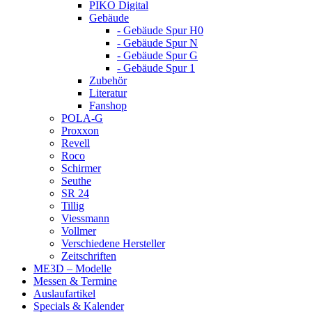
PIKO Digital
Gebäude
- Gebäude Spur H0
- Gebäude Spur N
- Gebäude Spur G
- Gebäude Spur 1
Zubehör
Literatur
Fanshop
POLA-G
Proxxon
Revell
Roco
Schirmer
Seuthe
SR 24
Tillig
Viessmann
Vollmer
Verschiedene Hersteller
Zeitschriften
ME3D – Modelle
Messen & Termine
Auslaufartikel
Specials & Kalender