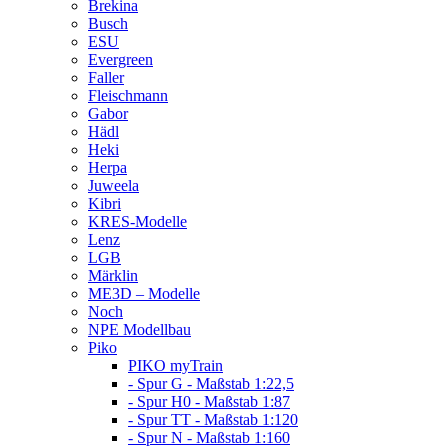
Brekina
Busch
ESU
Evergreen
Faller
Fleischmann
Gabor
Hädl
Heki
Herpa
Juweela
Kibri
KRES-Modelle
Lenz
LGB
Märklin
ME3D – Modelle
Noch
NPE Modellbau
Piko
PIKO myTrain
- Spur G - Maßstab 1:22,5
- Spur H0 - Maßstab 1:87
- Spur TT - Maßstab 1:120
- Spur N - Maßstab 1:160