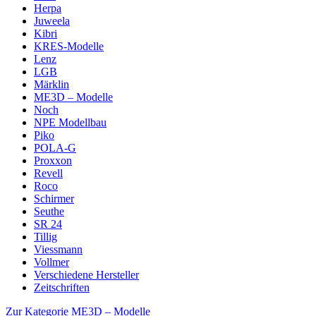
Herpa
Juweela
Kibri
KRES-Modelle
Lenz
LGB
Märklin
ME3D – Modelle
Noch
NPE Modellbau
Piko
POLA-G
Proxxon
Revell
Roco
Schirmer
Seuthe
SR 24
Tillig
Viessmann
Vollmer
Verschiedene Hersteller
Zeitschriften
Zur Kategorie ME3D – Modelle