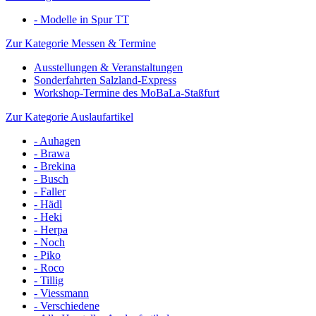
- Modelle in Spur TT
Zur Kategorie Messen & Termine
Ausstellungen & Veranstaltungen
Sonderfahrten Salzland-Express
Workshop-Termine des MoBaLa-Staßfurt
Zur Kategorie Auslaufartikel
- Auhagen
- Brawa
- Brekina
- Busch
- Faller
- Hädl
- Heki
- Herpa
- Noch
- Piko
- Roco
- Tillig
- Viessmann
- Verschiedene