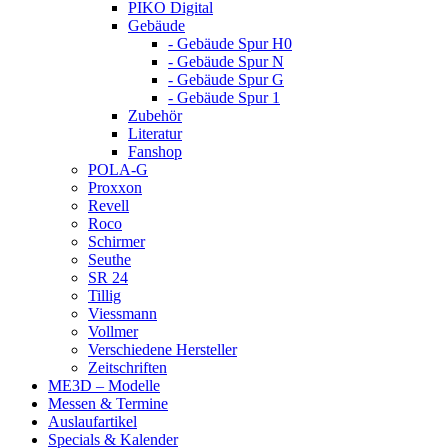
PIKO Digital
Gebäude
- Gebäude Spur H0
- Gebäude Spur N
- Gebäude Spur G
- Gebäude Spur 1
Zubehör
Literatur
Fanshop
POLA-G
Proxxon
Revell
Roco
Schirmer
Seuthe
SR 24
Tillig
Viessmann
Vollmer
Verschiedene Hersteller
Zeitschriften
ME3D – Modelle
Messen & Termine
Auslaufartikel
Specials & Kalender