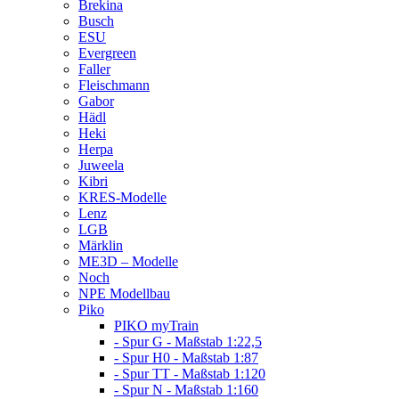
Brekina
Busch
ESU
Evergreen
Faller
Fleischmann
Gabor
Hädl
Heki
Herpa
Juweela
Kibri
KRES-Modelle
Lenz
LGB
Märklin
ME3D – Modelle
Noch
NPE Modellbau
Piko
PIKO myTrain
- Spur G - Maßstab 1:22,5
- Spur H0 - Maßstab 1:87
- Spur TT - Maßstab 1:120
- Spur N - Maßstab 1:160