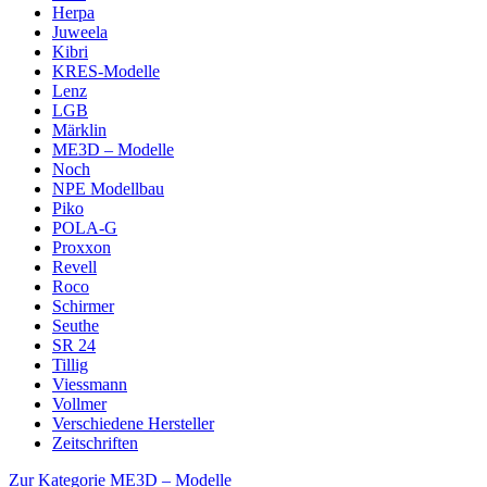
Herpa
Juweela
Kibri
KRES-Modelle
Lenz
LGB
Märklin
ME3D – Modelle
Noch
NPE Modellbau
Piko
POLA-G
Proxxon
Revell
Roco
Schirmer
Seuthe
SR 24
Tillig
Viessmann
Vollmer
Verschiedene Hersteller
Zeitschriften
Zur Kategorie ME3D – Modelle