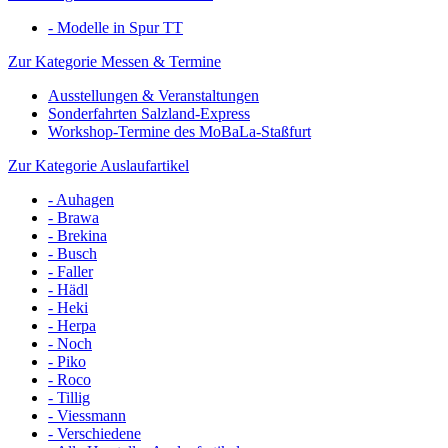
- Modelle in Spur TT
Zur Kategorie Messen & Termine
Ausstellungen & Veranstaltungen
Sonderfahrten Salzland-Express
Workshop-Termine des MoBaLa-Staßfurt
Zur Kategorie Auslaufartikel
- Auhagen
- Brawa
- Brekina
- Busch
- Faller
- Hädl
- Heki
- Herpa
- Noch
- Piko
- Roco
- Tillig
- Viessmann
- Verschiedene