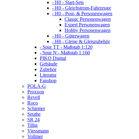
- H0 - Start-Sets
- H0 - Gleichstrom-Fahrzeuge
- H0 - Post- & Personenwagen
Classic Personenwagen
Expert Personenwagen
Hobby Personenwagen
- H0 - Güterwagen
- H0 - Gleise & Gleiszubehör
- Spur TT - Maßstab 1:120
- Spur N - Maßstab 1:160
PIKO Digital
Gebäude
Zubehör
Literatur
Fanshop
POLA-G
Proxxon
Revell
Roco
Schirmer
Seuthe
SR 24
Tillig
Viessmann
Vollmer