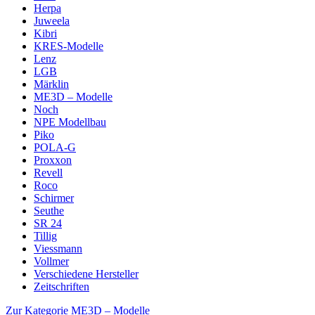
Herpa
Juweela
Kibri
KRES-Modelle
Lenz
LGB
Märklin
ME3D – Modelle
Noch
NPE Modellbau
Piko
POLA-G
Proxxon
Revell
Roco
Schirmer
Seuthe
SR 24
Tillig
Viessmann
Vollmer
Verschiedene Hersteller
Zeitschriften
Zur Kategorie ME3D – Modelle