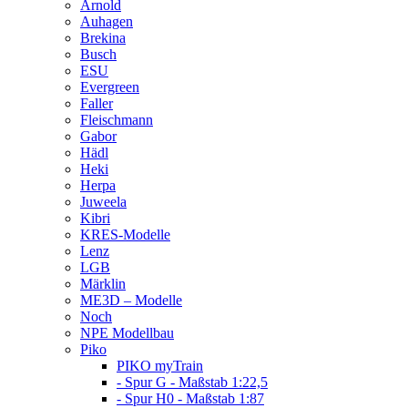
Arnold
Auhagen
Brekina
Busch
ESU
Evergreen
Faller
Fleischmann
Gabor
Hädl
Heki
Herpa
Juweela
Kibri
KRES-Modelle
Lenz
LGB
Märklin
ME3D – Modelle
Noch
NPE Modellbau
Piko
PIKO myTrain
- Spur G - Maßstab 1:22,5
- Spur H0 - Maßstab 1:87