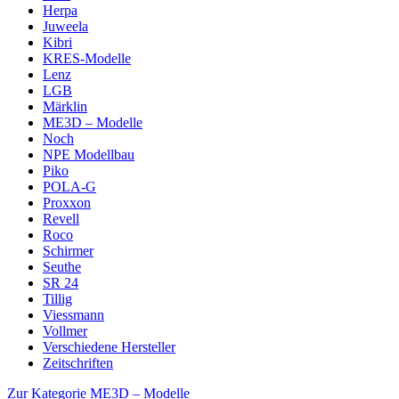
Herpa
Juweela
Kibri
KRES-Modelle
Lenz
LGB
Märklin
ME3D – Modelle
Noch
NPE Modellbau
Piko
POLA-G
Proxxon
Revell
Roco
Schirmer
Seuthe
SR 24
Tillig
Viessmann
Vollmer
Verschiedene Hersteller
Zeitschriften
Zur Kategorie ME3D – Modelle