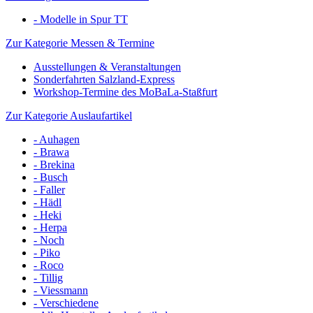
- Modelle in Spur TT
Zur Kategorie Messen & Termine
Ausstellungen & Veranstaltungen
Sonderfahrten Salzland-Express
Workshop-Termine des MoBaLa-Staßfurt
Zur Kategorie Auslaufartikel
- Auhagen
- Brawa
- Brekina
- Busch
- Faller
- Hädl
- Heki
- Herpa
- Noch
- Piko
- Roco
- Tillig
- Viessmann
- Verschiedene