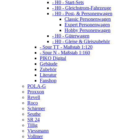
- H0 - Start-Sets
- H0 - Gleichstrom-Fahrzeuge
- H0 - Post- & Personenwagen
Classic Personenwagen
Expert Personenwagen
Hobby Personenwagen
- H0 - Güterwagen
- H0 - Gleise & Gleiszubehör
- Spur TT - Maßstab 1:120
- Spur N - Maßstab 1:160
PIKO Digital
Gebäude
Zubehör
Literatur
Fanshop
POLA-G
Proxxon
Revell
Roco
Schirmer
Seuthe
SR 24
Tillig
Viessmann
Vollmer