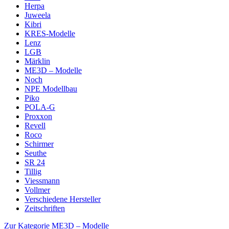
Herpa
Juweela
Kibri
KRES-Modelle
Lenz
LGB
Märklin
ME3D – Modelle
Noch
NPE Modellbau
Piko
POLA-G
Proxxon
Revell
Roco
Schirmer
Seuthe
SR 24
Tillig
Viessmann
Vollmer
Verschiedene Hersteller
Zeitschriften
Zur Kategorie ME3D – Modelle