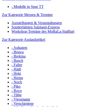
- Modelle in Spur TT
Zur Kategorie Messen & Termine
Ausstellungen & Veranstaltungen
Sonderfahrten Salzland-Express
Workshop-Termine des MoBaLa-Staßfurt
Zur Kategorie Auslaufartikel
- Auhagen
- Brawa
- Brekina
- Busch
- Faller
- Hädl
- Heki
- Herpa
- Noch
- Piko
- Roco
- Tillig
- Viessmann
- Verschiedene