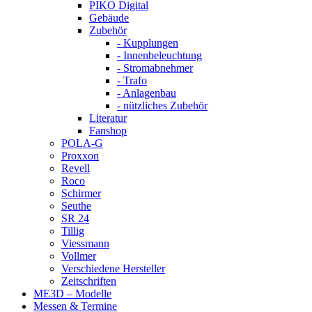
PIKO Digital
Gebäude
Zubehör
- Kupplungen
- Innenbeleuchtung
- Stromabnehmer
- Trafo
- Anlagenbau
- nützliches Zubehör
Literatur
Fanshop
POLA-G
Proxxon
Revell
Roco
Schirmer
Seuthe
SR 24
Tillig
Viessmann
Vollmer
Verschiedene Hersteller
Zeitschriften
ME3D – Modelle
Messen & Termine