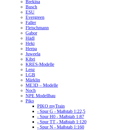
Brekina
Busch
ESU
Evergreen
Faller
Fleischmann
Gabor
Hädl
Heki
Herpa
Juweela
Kibri
KRES-Modelle
Lenz
LGB
Märklin
ME3D – Modelle
Noch
NPE Modellbau
Piko
PIKO myTrain
- Spur G - Maßstab 1:22,5
- Spur H0 - Maßstab 1:87
- Spur TT - Maßstab 1:120
- Spur N - Maßstab 1:160