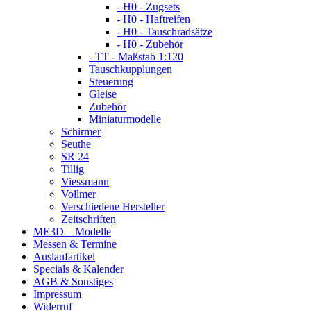
- H0 - Zugsets
- H0 - Haftreifen
- H0 - Tauschradsätze
- H0 - Zubehör
- TT - Maßstab 1:120
Tauschkupplungen
Steuerung
Gleise
Zubehör
Miniaturmodelle
Schirmer
Seuthe
SR 24
Tillig
Viessmann
Vollmer
Verschiedene Hersteller
Zeitschriften
ME3D – Modelle
Messen & Termine
Auslaufartikel
Specials & Kalender
AGB & Sonstiges
Impressum
Widerruf