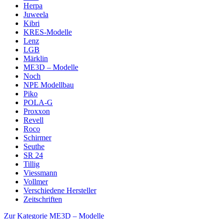
Herpa
Juweela
Kibri
KRES-Modelle
Lenz
LGB
Märklin
ME3D – Modelle
Noch
NPE Modellbau
Piko
POLA-G
Proxxon
Revell
Roco
Schirmer
Seuthe
SR 24
Tillig
Viessmann
Vollmer
Verschiedene Hersteller
Zeitschriften
Zur Kategorie ME3D – Modelle