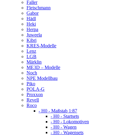
Faller
Fleischmann
Gabor
Hädl
Heki
Herpa
Juweela
Kibri
KRES-Modelle
Lenz
LGB
Märklin
ME3D – Modelle
Noch
NPE Modellbau
Piko
POLA-G
Proxxon
Revell
Roco
- H0 - Maßstab 1:87
- H0 - Startsets
- H0 - Lokomotiven
- H0 - Wagen
- H0 - Wagensets