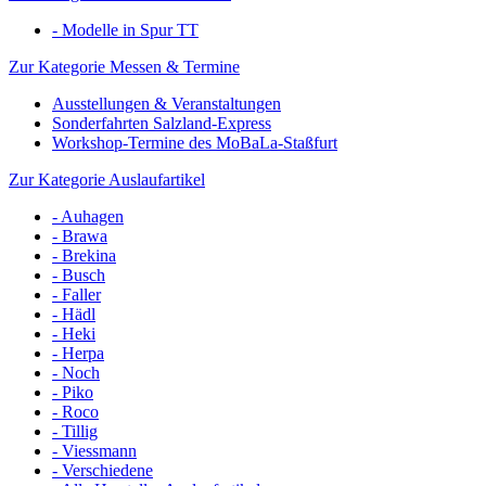
- Modelle in Spur TT
Zur Kategorie Messen & Termine
Ausstellungen & Veranstaltungen
Sonderfahrten Salzland-Express
Workshop-Termine des MoBaLa-Staßfurt
Zur Kategorie Auslaufartikel
- Auhagen
- Brawa
- Brekina
- Busch
- Faller
- Hädl
- Heki
- Herpa
- Noch
- Piko
- Roco
- Tillig
- Viessmann
- Verschiedene