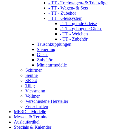
- TT - Triebwagen- & Triebzüge
- TT - Wagen- & Sets
- TT - Zubehör
- TT - Gleissystem
- TT - gerade Gleise
- TT - gebogene Gleise
- TT - Weichen
- TT - Zubehör
Tauschkupplungen
Steuerung
Gleise
Zubehör
Miniaturmodelle
Schirmer
Seuthe
SR 24
Tillig
Viessmann
Vollmer
Verschiedene Hersteller
Zeitschriften
ME3D – Modelle
Messen & Termine
Auslaufartikel
Specials & Kalender