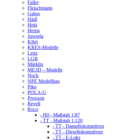
Faller
Fleischmann
Gabor
Hädl
Heki
Herpa
Juweela
Kibri
KRES-Modelle
Lenz
LGB
Märklin
ME3D – Modelle
Noch
NPE Modellbau
Piko
POLA-G
Proxxon
Revell
Roco
- H0 - Maßstab 1:87
- TT - Maßstab 1:120
- TT - Dampflokomotiven
- TT - Diesellokomotiven
- TT - E-Loks