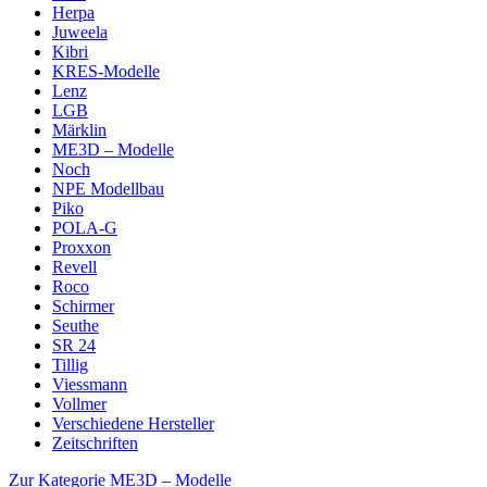
Herpa
Juweela
Kibri
KRES-Modelle
Lenz
LGB
Märklin
ME3D – Modelle
Noch
NPE Modellbau
Piko
POLA-G
Proxxon
Revell
Roco
Schirmer
Seuthe
SR 24
Tillig
Viessmann
Vollmer
Verschiedene Hersteller
Zeitschriften
Zur Kategorie ME3D – Modelle