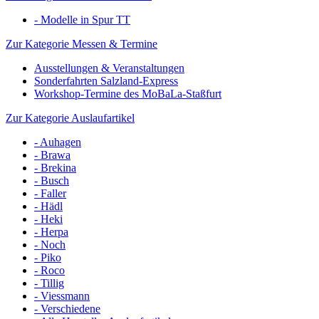
- Modelle in Spur TT
Zur Kategorie Messen & Termine
Ausstellungen & Veranstaltungen
Sonderfahrten Salzland-Express
Workshop-Termine des MoBaLa-Staßfurt
Zur Kategorie Auslaufartikel
- Auhagen
- Brawa
- Brekina
- Busch
- Faller
- Hädl
- Heki
- Herpa
- Noch
- Piko
- Roco
- Tillig
- Viessmann
- Verschiedene