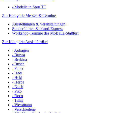
- Modelle in Spur TT
Zur Kategorie Messen & Termine
Ausstellungen & Veranstaltungen
Sonderfahrten Salzland-Express
Workshop-Termine des MoBaLa-Staßfurt
Zur Kategorie Auslaufartikel
- Auhagen
- Brawa
- Brekina
- Busch
- Faller
- Hädl
- Heki
- Herpa
- Noch
- Piko
- Roco
- Tillig
- Viessmann
- Verschiedene