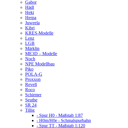
Gabor
Hädl
Heki
Herpa
Juweela
Kibri
KRES-Modelle
Lenz
LGB
Märklin
ME3D – Modelle
Noch
NPE Modellbau
Piko
POLA-G
Proxxon
Revell
Roco
Schirmer
Seuthe
SR 24
Tillig
- Spur H0 - Maßstab 1:87
- H0m/H0e - Schmalspurbahn
- Spur TT - Maßstab 1:120