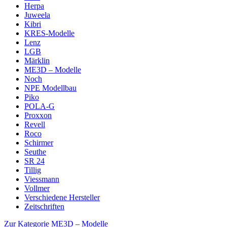
Herpa
Juweela
Kibri
KRES-Modelle
Lenz
LGB
Märklin
ME3D – Modelle
Noch
NPE Modellbau
Piko
POLA-G
Proxxon
Revell
Roco
Schirmer
Seuthe
SR 24
Tillig
Viessmann
Vollmer
Verschiedene Hersteller
Zeitschriften
Zur Kategorie ME3D – Modelle